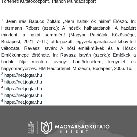
Történeti Kutatóközpont, Trianon Munkacsoport
1
Jelen írás Babucs Zoltán: „Nem haltak ők hiába” Előszó. In:
Hetzmann Róbert (szerk.): A hősök halhatatlanok. A hazáért
mindent, a hazát semmiért! (Magyar Patrióták Közössége,
Budapest, 2021. 7–11.) átdolgozott, jegyzetapparátussal kibővített
változata. Ravasz István: A hősi emlékművek és a Hősök
Emlékünnepe története. In: Ravasz István (szerk.): Emlékek a
hadak útja mentén. avagy: hadtörténelem, kegyelet és
hagyományőrzés. HM Hadtörténeti Múzeum, Budapest, 2006. 19.
2
https://net.jogtar.hu
3
https://net.jogtar.hu
4
https://net.jogtar.hu
5
https://net.jogtar.hu
6
https://net.jogtar.hu