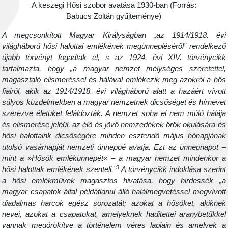
A keszegi Hősi szobor avatása 1930-ban (Forrás:
Babucs Zoltán gyűjteménye)
A megcsonkított Magyar Királyságban „az 1914/1918. évi
világháború hősi halottai emlékének megünnepléséről” rendelkező
újabb törvényt fogadtak el, s az 1924. évi XIV. törvénycikk
tartalmazta, hogy „a magyar nemzet mélységes szeretettel,
magasztaló elismeréssel és hálával emlékezik meg azokról a hős
fiairól, akik az 1914/1918. évi világháború alatt a hazáért vívott
súlyos küzdelmekben a magyar nemzetnek dicsőséget és hírnevet
szerezve életüket feláldozták. A nemzet soha el nem múló hálája
és elismerése jeléül, az élő és jövő nemzedékek örök okulására és
hősi halottaink dicsőségére minden esztendő május hónapjának
utolsó vasárnapját nemzeti ünneppé avatja. Ezt az ünnepnapot –
mint a »Hősök emlékünnepét« – a magyar nemzet mindenkor a
3
hősi halottak emlékének szenteli.”
A törvénycikk indoklása szerint
a hősi emlékművek magasztos hivatása, hogy hirdessék „a
magyar csapatok által példátlanul álló halálmegvetéssel megvívott
diadalmas harcok egész sorozatát; azokat a hősöket, akiknek
nevei, azokat a csapatokat, amelyeknek haditettei aranybetűkkel
vannak megörökítve a történelem véres lapjain és amelyek a