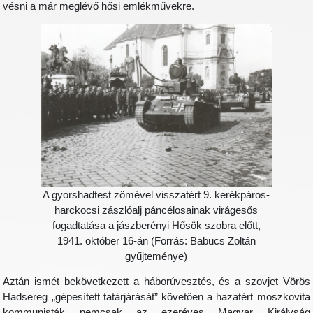
vésni a már meglévő hősi emlékművekre.
A gyorshadtest zömével visszatért 9. kerékpáros-
harckocsi zászlóalj páncélosainak virágesős
fogadtatása a jászberényi Hősök szobra előtt,
1941. október 16-án (Forrás: Babucs Zoltán
gyűjteménye)
Aztán ismét bekövetkezett a háborúvesztés, és a szovjet Vörös
Hadsereg „gépesített tatárjárását” követően a hazatért moszkovita
kommunisták nemcsak az ezeréves Magyar Királyság