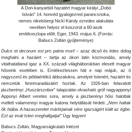
A Don-kanyarból hazatért magyar királyi „Dobó
István” 14. honvéd gyalogezred parancsnoka,
nemes nikelsbergi Nickl Károly ezredes alakulata
nevében helyez el koszorút a 60-asok
emlékoszlopa előtt. Eger, 1943. május 6. (Forrás:
Babucs Zoltán gyűjteménye)
Dulce et decorum est pro patria mori!
– azaz dicső és édes dolog
meghalni a hazáért – tartja az ókori latin közmondás, amely
vitathatatlanul igaz a XX. századi világháborúkban elesett magyar
hőseink esetében is. Emlékeztessen hát e nap reájuk, az ő
nagyszerű és példaértékű áldozatukra, amelyet Istenért, hazáért és
nemzetük fennmaradásáért hoztak. Az 1926-ban felavatott
jászberényi „Huszárszobor” talapzatán olvasható gróf nagyapponyi
Apponyi Albert veretes sora, amely a jászberényi hősi halottak
mellett valamennyi magyar katona helytállását hirdeti:
„Nem haltak
ők hiába. A hazaszeretet mártírjainak vére igazságért kiált az égbe.
Ezt az imát Isten meghallgatja!”
Úgy legyen!
Babucs Zoltán, Magyarságkutató Intézet