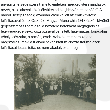
anyagi tehetsége szerint „méltó emléken” megörökíteni mindazok
nevét, akik lakosai közül életüket adták „királyért és hazáért”. A
háború befejezésééig azonban várni kellett az emlékművek
felállításával és az Osztrák–Magyar Monarchia 1918 őszén kívülről
gerjesztett összeomlása, a hazatérő katonákat megtagadó és
fegyvereiket elvevő, őszirózsával behintett, hagymázas forradalmi
téboly időszaka, a román, cseh–szlovák és szerb katonai
megszállás, majd a trianoni békediktátum okozta trauma azok
felállítását lelassította, de nem akadályozta meg.