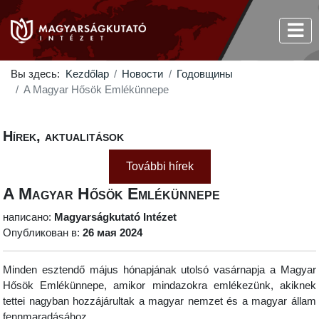
Вы здесь:
Kezdőlap
Новости
Годовщины
A Magyar Hősök Emlékünnepe
Hírek, aktualitások
További hírek
A Magyar Hősök Emlékünnepe
написано:
Magyarságkutató Intézet
Опубликован в:
26 мая 2024
Minden esztendő május hónapjának utolsó vasárnapja a Magyar
Hősök Emlékünnepe, amikor mindazokra emlékezünk, akiknek
tettei nagyban hozzájárultak a magyar nemzet és a magyar állam
fennmaradásához.