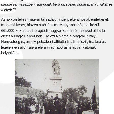
napnál fényesebben ragyogják be a dicsőség sugarával a multat és
4
a jövőt.”
Az akkori teljes magyar társadalom igényelte a hősök emlékének
megörökítését, hiszen a történelmi Magyarország fiai közül
661.000 közös hadseregbeli magyar katona és honvéd áldozta
életét a Nagy Háborúban. De ezt kívánta a Magyar Királyi
Honvédség is, amely példaként állította tiszti, altiszti, tisztesi és
legénységi állománya elé a világháborús magyar katonák
helytállását.