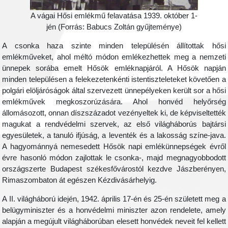
A vágai Hősi emlékmű felavatása 1939. október 1-
jén (Forrás: Babucs Zoltán gyűjteménye)
A csonka haza szinte minden településén állítottak hősi
emlékműveket, ahol méltó módon emlékezhettek meg a nemzeti
ünnepek sorába emelt Hősök emléknapjáról. A Hősök napján
minden településen a felekezetenkénti istentiszteleteket követően a
polgári elöljáróságok által szervezett ünnepélyeken került sor a hősi
emlékművek megkoszorúzására. Ahol honvéd helyőrség
állomásozott, onnan díszszázadot vezényeltek ki, de képviseltették
magukat a rendvédelmi szervek, az első világháborús bajtársi
egyesületek, a tanuló ifjúság, a leventék és a lakosság színe-java.
A hagyománnyá nemesedett Hősök napi emlékünnepségek évről
évre hasonló módon zajlottak le csonka-, majd megnagyobbodott
országszerte Budapest székesfővárostól kezdve Jászberényen,
Rimaszombaton át egészen Kézdivásárhelyig.
A II. világháború idején, 1942. április 17-én és 25-én született meg a
belügyminiszter és a honvédelmi miniszter azon rendelete, amely
alapján a megújult világháborúban elesett honvédek neveit fel kellett