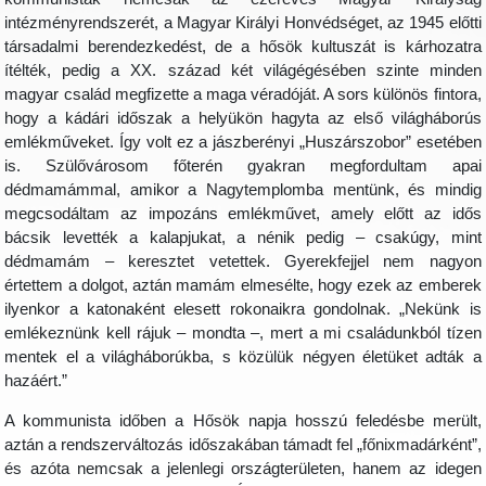
intézményrendszerét, a Magyar Királyi Honvédséget, az 1945 előtti
társadalmi berendezkedést, de a hősök kultuszát is kárhozatra
ítélték, pedig a XX. század két világégésében szinte minden
magyar család megfizette a maga véradóját. A sors különös fintora,
hogy a kádári időszak a helyükön hagyta az első világháborús
emlékműveket. Így volt ez a jászberényi „Huszárszobor” esetében
is. Szülővárosom főterén gyakran megfordultam apai
dédmamámmal, amikor a Nagytemplomba mentünk, és mindig
megcsodáltam az impozáns emlékművet, amely előtt az idős
bácsik levették a kalapjukat, a nénik pedig – csakúgy, mint
dédmamám – keresztet vetettek. Gyerekfejjel nem nagyon
értettem a dolgot, aztán mamám elmesélte, hogy ezek az emberek
ilyenkor a katonaként elesett rokonaikra gondolnak. „Nekünk is
emlékeznünk kell rájuk – mondta –, mert a mi családunkból tízen
mentek el a világháborúkba, s közülük négyen életüket adták a
hazáért.”
A kommunista időben a Hősök napja hosszú feledésbe merült,
aztán a rendszerváltozás időszakában támadt fel „főnixmadárként”,
és azóta nemcsak a jelenlegi országterületen, hanem az idegen