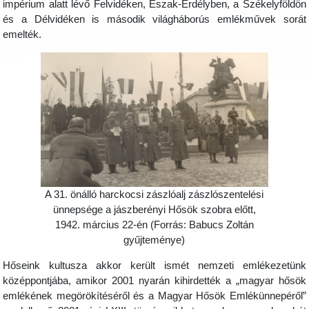
impérium alatt lévő Felvidéken, Észak-Erdélyben, a Székelyföldön
és a Délvidéken is második világháborús emlékművek sorát
emelték.
A 31. önálló harckocsi zászlóalj zászlószentelési
ünnepsége a jászberényi Hősök szobra előtt,
1942. március 22-én (Forrás: Babucs Zoltán
gyűjteménye)
Hőseink kultusza akkor került ismét nemzeti emlékezetünk
középpontjába, amikor 2001 nyarán kihirdették a „magyar hősök
emlékének megörökítéséről és a Magyar Hősök Emlékünnepéről”