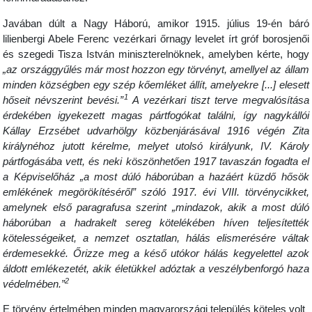
Javában dúlt a Nagy Háború, amikor 1915. július 19-én báró
lilienbergi Abele Ferenc vezérkari őrnagy levelet írt gróf borosjenői
és szegedi Tisza István miniszterelnöknek, amelyben kérte, hogy
„az országgyűlés már most hozzon egy törvényt, amellyel az állam
minden községben egy szép kőemléket állít, amelyekre [...] elesett
1
hőseit névszerint bevési.”
A vezérkari tiszt terve megvalósítása
érdekében igyekezett magas pártfogókat találni, így nagykállói
Kállay Erzsébet udvarhölgy közbenjárásával 1916 végén Zita
királynéhoz jutott kérelme, melyet utolsó királyunk, IV. Károly
pártfogásába vett, és neki köszönhetően 1917 tavaszán fogadta el
a Képviselőház „a most dúló háborúban a hazáért küzdő hősök
emlékének megörökítéséről” szóló 1917. évi VIII. törvénycikket,
amelynek első paragrafusa szerint „mindazok, akik a most dúló
háborúban a hadrakelt sereg kötelékében híven teljesítették
kötelességeiket, a nemzet osztatlan, hálás elismerésére váltak
érdemesekké. Őrizze meg a késő utókor hálás kegyelettel azok
áldott emlékezetét, akik életükkel adóztak a veszélybenforgó haza
2
védelmében.”
E törvény értelmében minden magyarországi település köteles volt