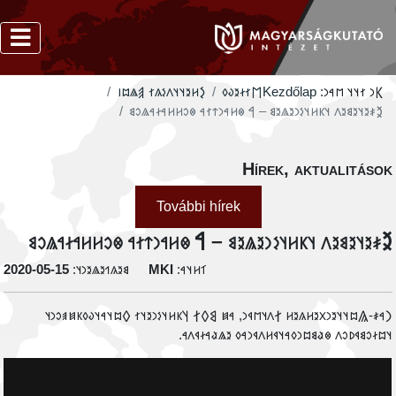
‮𐲋𐳢𐳉𐳦𐳦𐳤𐳋𐳍𐳐 𐲠𐳖𐳪𐳥
‮𐲮𐳐𐳇𐳉𐳜𐳓
Kezdőlap
𐲞𐳙 𐳐𐳦𐳦 𐳮𐳀𐳙:
‮𐲉𐳎𐳉𐳦𐳉𐳘𐳉𐳤 𐳦𐳞𐳢𐳦𐳋𐳙𐳉𐳖𐳉𐳘 – 𐲀 𐳌𐳢𐳀𐳙𐳄𐳐𐳀 𐳌𐳛𐳢𐳢𐳀𐳇𐳀𐳖𐳛𐳘
Hírek, aktualitáso
További hírek
‮𐲉𐳎𐳉𐳦𐳉𐳘𐳉𐳤 𐳦𐳞𐳢𐳦𐳋𐳙𐳉𐳖𐳉𐳘 – 𐲀 𐳌𐳢𐳀𐳙𐳄𐳐𐳀 𐳌𐳛𐳢𐳢𐳀𐳇𐳀𐳖𐳛
‭2020-05-15
𐳘𐳉𐳍𐳒𐳉𐳖𐳉𐳙𐳦:
MKI
𐳑𐳢𐳦𐳀:
‮𐲙𐳀𐳎-𐲖𐳪𐳦𐳦𐳉𐳙𐳂𐳉𐳢𐳍𐳉𐳢 𐲐𐳤𐳦𐳮𐳁𐳙, 𐳀𐳯 𐲘𐲓𐲐 𐲦𐳞𐳢𐳦𐳋𐳙𐳉𐳦𐳐 𐲓𐳪𐳦𐳀𐳦𐳜𐳓𐳞𐳯𐳠𐳛𐳙
𐳦𐳪𐳇𐳛𐳘𐳁𐳚𐳛𐳤 𐳌𐳟𐳘𐳪𐳙𐳓𐳀𐳦𐳁𐳢𐳤𐳁𐳙𐳀𐳓 𐳉𐳖𐳟𐳀𐳇𐳁𐳤𐳀