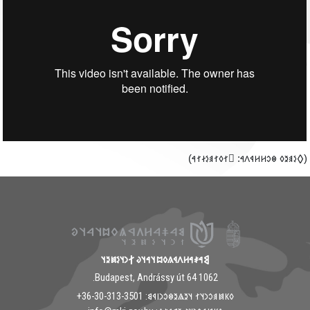
‮(𐲓𐳋𐳠𐳉𐳓 𐳌𐳛𐳢𐳢𐳁𐳤𐳀: 𐲶𐳐𐳓𐳐𐳠𐳋𐳇𐳐𐳀
𐲘𐳀𐳎𐳀𐳢𐳤𐳁𐳍𐳓𐳪𐳦𐳀𐳦𐳜 𐲐𐳙𐳦𐳋𐳯𐳉𐳦
1062 Budapest, Andrássy út 64.
𐳓𐳞𐳯𐳠𐳛𐳙𐳦𐳐 𐳦𐳉𐳖𐳉𐳌𐳛𐳙𐳥𐳁𐳘: ‭+36-30-313-3501