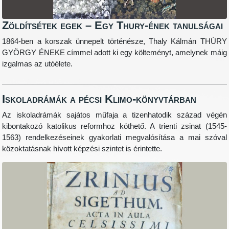
Zöldítsétek egek – Egy Thury-ének tanulságai
1864-ben a korszak ünnepelt történésze, Thaly Kálmán THÚRY
GYÖRGY ÉNEKE címmel adott ki egy költeményt, amelynek máig
izgalmas az utóélete.
Iskoladrámák a pécsi Klimo-könyvtárban
Az iskoladrámák sajátos műfaja a tizenhatodik század végén
kibontakozó katolikus reformhoz köthető. A trienti zsinat (1545-
1563) rendelkezéseinek gyakorlati megvalósítása a mai szóval
közoktatásnak hívott képzési szintet is érintette.