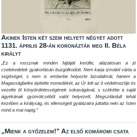
Akinek Isten két szem helyett négyet adott
1131. április 28-án koronázták meg II. Béla
királyt
„Ez a rossznak minden fajtáját kerülte, alázatosan a jó
cselekedetek gyakorlásán buzgólkodott. Nem karja izmától várta a
segítséget, s nem is emberbe helyezte bizodalmát, hanem a
Magasságbelire építette menedékét, az Úr lett az ő védelmezője és
vezette őt könyörületességének sokaságával, s székébe a saját
ágyékának gyümölcséből valót helyezett. Megszilárdult tehát
kezében a királyság, és ellenségeit gyalázatra juttatta neki az Isten
mind a mai napig.”
„Mienk a győzelem!” Az első komáromi csata