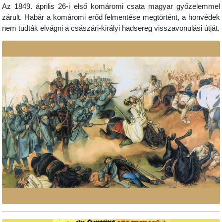
Az 1849. április 26-i első komáromi csata magyar győzelemmel
zárult. Habár a komáromi erőd felmentése megtörtént, a honvédek
nem tudták elvágni a császári-királyi hadsereg visszavonulási útját.