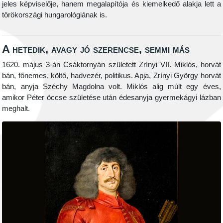
jeles képviselője, hanem megalapítója és kiemelkedő alakja lett a
törökországi hungarológiának is.
A hetedik, avagy jó szerencse, semmi más
1620. május 3-án Csáktornyán született Zrínyi VII. Miklós, horvát
bán, főnemes, költő, hadvezér, politikus. Apja, Zrínyi György horvát
bán, anyja Széchy Magdolna volt. Miklós alig múlt egy éves,
amikor Péter öccse születése után édesanyja gyermekágyi lázban
meghalt.