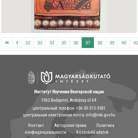
32
33
34
35
36
37
38
39
40
4
Институт Изучения Венгерской нации
1062 Budapest, Andrássy út 64.
центральный телефон: ‭+36-30-313-3501
центральная электронная почта: info@mki.gov.hu
Контакт
Авторские права
Политика
конфиденциальности
Közérdekű adatok