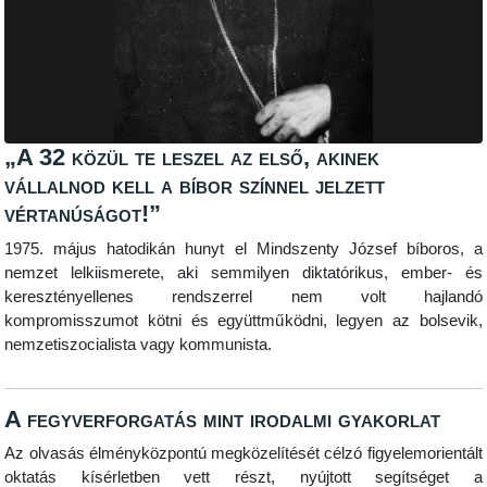
„A 32 közül te leszel az első, akinek
vállalnod kell a bíbor színnel jelzett
vértanúságot!”
1975. május hatodikán hunyt el Mindszenty József bíboros, a
nemzet lelkiismerete, aki semmilyen diktatórikus, ember- és
keresztényellenes rendszerrel nem volt hajlandó
kompromisszumot kötni és együttműködni, legyen az bolsevik,
nemzetiszocialista vagy kommunista.
A fegyverforgatás mint irodalmi gyakorlat
Az olvasás élményközpontú megközelítését célzó figyelemorientált
oktatás kísérletben vett részt, nyújtott segítséget a