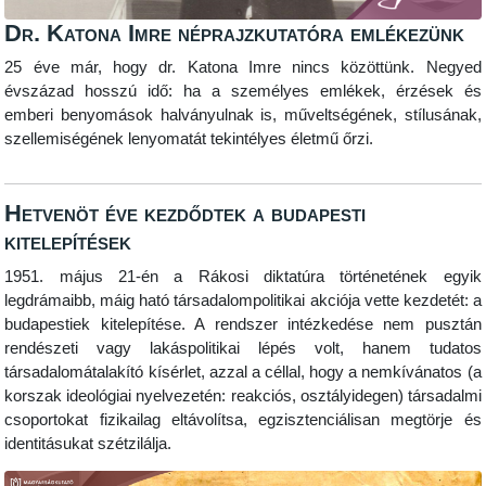
Dr. Katona Imre néprajzkutatóra emlékezünk
25 éve már, hogy dr. Katona Imre nincs közöttünk. Negyed
évszázad hosszú idő: ha a személyes emlékek, érzések és
emberi benyomások halványulnak is, műveltségének, stílusának,
szellemiségének lenyomatát tekintélyes életmű őrzi.
Hetvenöt éve kezdődtek a budapesti
kitelepítések
1951. május 21-én a Rákosi diktatúra történetének egyik
legdrámaibb, máig ható társadalompolitikai akciója vette kezdetét: a
budapestiek kitelepítése. A rendszer intézkedése nem pusztán
rendészeti vagy lakáspolitikai lépés volt, hanem tudatos
társadalomátalakító kísérlet, azzal a céllal, hogy a nemkívánatos (a
korszak ideológiai nyelvezetén: reakciós, osztályidegen) társadalmi
csoportokat fizikailag eltávolítsa, egzisztenciálisan megtörje és
identitásukat szétzilálja.