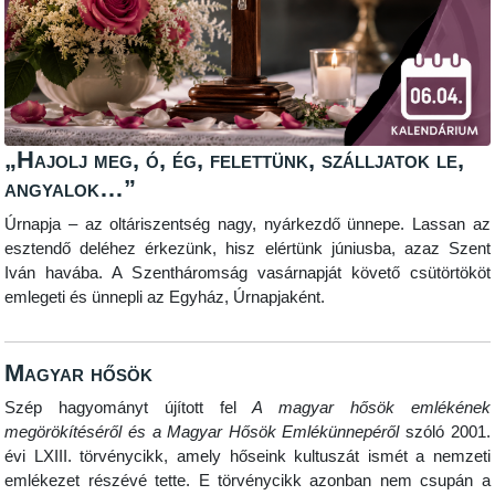
„Hajolj meg, ó, ég, felettünk, szálljatok le,
angyalok…”
Úrnapja – az oltáriszentség nagy, nyárkezdő ünnepe.
Lassan az
esztendő deléhez érkezünk, hisz elértünk júniusba, azaz Szent
Iván havába. A Szentháromság vasárnapját követő csütörtököt
emlegeti és ünnepli az Egyház, Úrnapjaként.
Magyar hősök
Szép hagyományt újított fel
A magyar hősök emlékének
megörökítéséről és a Magyar Hősök Emlékünnepéről
szóló 2001.
évi LXIII. törvénycikk, amely hőseink kultuszát ismét a nemzeti
emlékezet részévé tette. E törvénycikk azonban nem csupán a