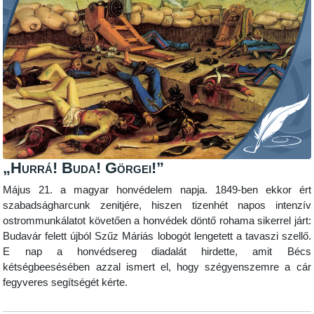
„Hurrá! Buda! Görgei!”
Május 21. a magyar honvédelem napja. 1849-ben ekkor ért
szabadságharcunk zenitjére, hiszen tizenhét napos intenzív
ostrommunkálatot követően a honvédek döntő rohama sikerrel járt:
Budavár felett újból Szűz Máriás lobogót lengetett a tavaszi szellő.
E nap a honvédsereg diadalát hirdette, amit Bécs
kétségbeesésében azzal ismert el, hogy szégyenszemre a cár
fegyveres segítségét kérte.