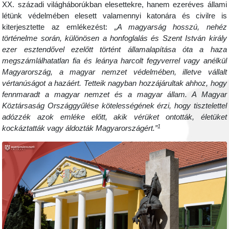
XX. századi világháborúkban elesettekre, hanem ezeréves állami
létünk védelmében elesett valamennyi katonára és civilre is
kiterjesztette az emlékezést:
„A magyarság hosszú, nehéz
történelme során, különösen a honfoglalás és Szent István király
ezer esztendővel ezelőtt történt államalapítása óta a haza
megszámlálhatatlan fia és leánya harcolt fegyverrel vagy anélkül
Magyarország, a magyar nemzet védelmében, illetve vállalt
vértanúságot a hazáért. Tetteik nagyban hozzájárultak ahhoz, hogy
fennmaradt a magyar nemzet és a magyar állam. A Magyar
Köztársaság Országgyűlése kötelességének érzi, hogy tisztelettel
adózzék azok emléke előtt, akik vérüket ontották, életüket
1
kockáztatták vagy áldozták Magyarországért.”