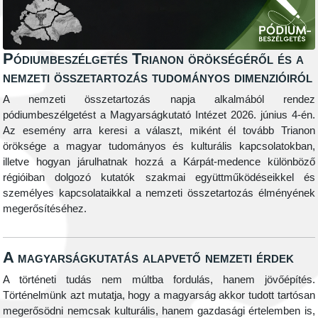
Pódiumbeszélgetés Trianon örökségéről és a
nemzeti összetartozás tudományos dimenzióiról
A nemzeti összetartozás napja alkalmából rendez
pódiumbeszélgetést a Magyarságkutató Intézet 2026. június 4-én.
Az esemény arra keresi a választ, miként él tovább Trianon
öröksége a magyar tudományos és kulturális kapcsolatokban,
illetve hogyan járulhatnak hozzá a Kárpát-medence különböző
régióiban dolgozó kutatók szakmai együttműködéseikkel és
személyes kapcsolataikkal a nemzeti összetartozás élményének
megerősítéséhez.
A magyarságkutatás alapvető nemzeti érdek
A történeti tudás nem múltba fordulás, hanem jövőépítés.
Történelmünk azt mutatja, hogy a magyarság akkor tudott tartósan
megerősödni nemcsak kulturális, hanem gazdasági értelemben is,