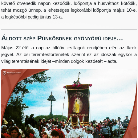
követő ötvenedik napon kezdődik. Időpontja a húsvéthoz kötődik,
tehát mozgó ünnep, a lehetséges legkorábbi időpontja május 10-e,
a legkésőbbi pedig június 13-a.
Áldott szép Pünkösdnek gyönyörű ideje…
Május 22-étől a nap az állóövi csillagok rendjében eléri az Ikrek
jegyét. Az ősi teremtéstörténetek szerint ez az időszak egykor a
világ teremtésének idejét –minden dolgok kezdetét – adta.