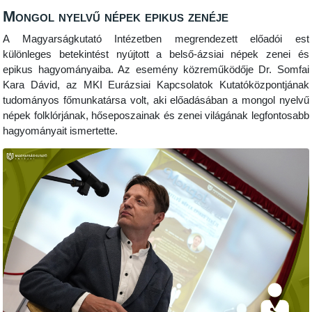
Mongol nyelvű népek epikus zenéje
A Magyarságkutató Intézetben megrendezett előadói est
különleges betekintést nyújtott a belső-ázsiai népek zenei és
epikus hagyományaiba. Az esemény közreműködője Dr. Somfai
Kara Dávid, az MKI Eurázsiai Kapcsolatok Kutatóközpontjának
tudományos főmunkatársa volt, aki előadásában a mongol nyelvű
népek folklórjának, hőseposzainak és zenei világának legfontosabb
hagyományait ismertette.