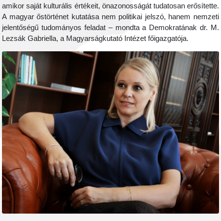
amikor saját kulturális értékeit, önazonosságát tudatosan erősítette.
A magyar őstörténet kutatása nem politikai jelszó, hanem nemzeti
jelentőségű tudományos feladat – mondta a Demokratának dr. M.
Lezsák Gabriella, a Magyarságkutató Intézet főigazgatója.