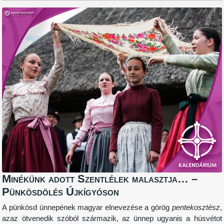
Minékünk adott Szentlélek malasztja… –
Pünkösdölés Újkígyóson
A pünkösd ünnepének magyar elnevezése a görög
pentekosztész
,
azaz ötvenedik szóból származik, az ünnep ugyanis a húsvétot