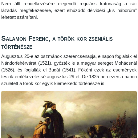
Nem állt rendelkezésére elegendő reguláris katonaság a rác
lázadás megfékezésére, ezért elhúzódó délvidéki „kis háborúra”
lehetett számítani.
Salamon Ferenc, a török kor zseniális
történésze
Augusztus 29-e az oszmánok szerencsenapja, e napon foglalták el
Nándorfehérvárat (1521), győzték le a magyar sereget Mohácsnál
(1526), és foglalták el Budát (1541). Főként ezek az események
teszik emlékezetessé augusztus 29-ét. De 1825-ben ezen a napon
született a török kor egyik kiemelkedő történésze is.