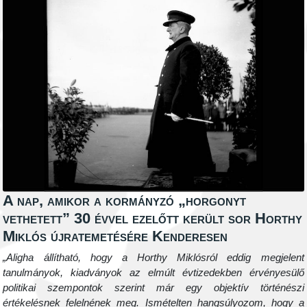
A nap, amikor a kormányzó „horgonyt
vethetett” 30 évvel ezelőtt került sor Horthy
Miklós újratemetésére Kenderesen
„Aligha állítható, hogy a Horthy Miklósról eddig megjelent
tanulmányok, kiadványok az elmúlt évtizedekben érvényesülő
politikai szempontok szerint már egy objektív történészi
értékelésnek felelnének meg. Ismételten hangsúlyozom, hogy a