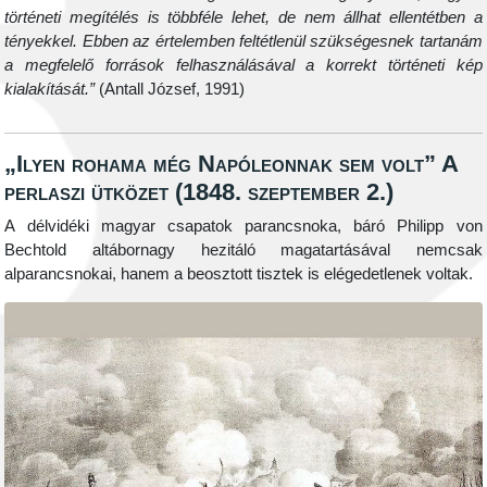
történeti megítélés is többféle lehet, de nem állhat ellentétben a
tényekkel. Ebben az értelemben feltétlenül szükségesnek tartanám
a megfelelő források felhasználásával a korrekt történeti kép
kialakítását.”
(Antall József, 1991)
„Ilyen rohama még Napóleonnak sem volt” A
perlaszi ütközet (1848. szeptember 2.)
A délvidéki magyar csapatok parancsnoka, báró Philipp von
Bechtold altábornagy hezitáló magatartásával nemcsak
alparancsnokai, hanem a beosztott tisztek is elégedetlenek voltak.