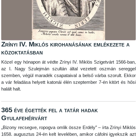
Zrínyi IV. Miklós kirohanásának emlékezete a
közoktatásban
Közel egy hónapon át védte Zrínyi IV. Miklós Szigetvárt 1566-ban,
az I. Nagy Szulejmán szultán által vezetett oszmán sereggel
szemben, végül maradék csapataival a belső várba szorult. Ekkor
a vár feladása helyett katonái élén szeptember 7-én kitört és hősi
halált halt.
365 éve égették fel a tatár hadak
Gyulafehérvárt
„Bizony recsegve, ropogva omlik össze Erdély” – írta Zrínyi Miklós
1658. augusztus 24-én kelt levelében, amikor cáfolni igyekszik azt