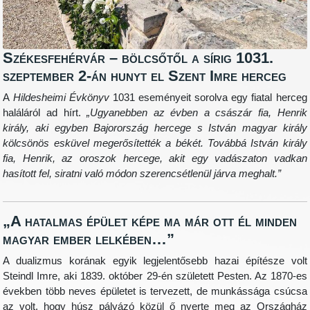
Székesfehérvár – bölcsőtől a sírig 1031.
szeptember 2-án hunyt el Szent Imre herceg
A
Hildesheimi Évkönyv
1031 eseményeit sorolva egy fiatal herceg
haláláról ad hírt.
„Ugyanebben az évben
a császár fia, Henrik
király, aki egyben Bajorország hercege s István magyar király
kölcsönös esküvel megerősítették a békét. Továbbá István király
fia, Henrik, az oroszok hercege, akit egy vadászaton vadkan
hasított fel, siratni való módon szerencsétlenül járva meghalt.”
„A hatalmas épület képe ma már ott él minden
magyar ember lelkében…”
A dualizmus korának egyik legjelentősebb hazai építésze volt
Steindl Imre, aki 1839. október 29-én született Pesten. Az 1870-es
években több neves épületet is tervezett, de munkássága csúcsa
az volt, hogy húsz pályázó közül ő nyerte meg az Országház