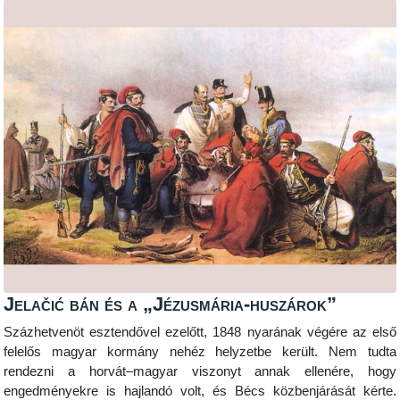
Jelačić bán és a „Jézusmária-huszárok”
Százhetvenöt esztendővel ezelőtt, 1848 nyarának végére az első
felelős magyar kormány nehéz helyzetbe került. Nem tudta
rendezni a horvát–magyar viszonyt annak ellenére, hogy
engedményekre is hajlandó volt, és Bécs közbenjárását kérte.