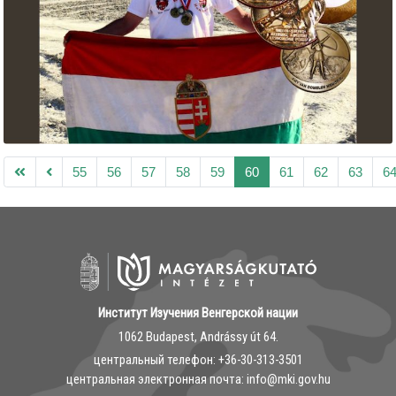
55
56
57
58
59
60
61
62
63
6
Институт Изучения Венгерской нации
1062 Budapest, Andrássy út 64.
центральный телефон: ‭+36-30-313-3501
центральная электронная почта: info@mki.gov.hu