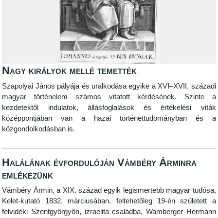
Nagy királyok mellé temették
Szapolyai János pályája és uralkodása egyike a XVI–XVII. századi
magyar történelem számos vitatott kérdésének. Szinte a
kezdetektől indulatok, állásfoglalások és értékelési viták
középpontjában van a hazai történettudományban és a
közgondolkodásban is.
Halálának évfordulóján Vámbéry Árminra
emlékezünk
Vámbéry Ármin, a XIX. század egyik legismertebb magyar tudósa,
Kelet-kutató 1832. márciusában, feltehetőleg 19-én született a
felvidéki Szentgyörgyön, izraelita családba, Wamberger Hermann