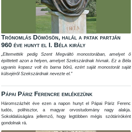
Trónomlás Dömösön, halál a patak partján
960 éve hunyt el I. Béla király
„Eltemették pedig Szent Megváltó monostorában, amelyet ő
építtetett azon a helyen, amelyet Szekszárdnak hívnak. Ez a Béla
ugyanis kopasz volt és barna bőrű, ezért saját monostorát saját
külsejéről Szekszárdnak nevezte el.”
Pápai Páriz Ferencre emlékezünk
Háromszázhét éve ezen a napon hunyt el Pápai Páriz Ferenc
tudós, polihisztor, a magyar orvostudomány nagy alakja.
Sokoldalúságára jellemző, hogy legtöbben mégis szótáríróként
gondolnak rá.