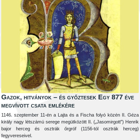
Gazok, hitványok – és győztesek Egy 877 éve
megvívott csata emlékére
1146. szeptember 11-én a Lajta és a Fischa folyó közén II. Géza
király nagy létszámú serege megütközött II. („Jasomirgott”) Henrik
bajor herceg és osztrák őrgróf (1156-tól osztrák herceg)
fegyvereseivel.