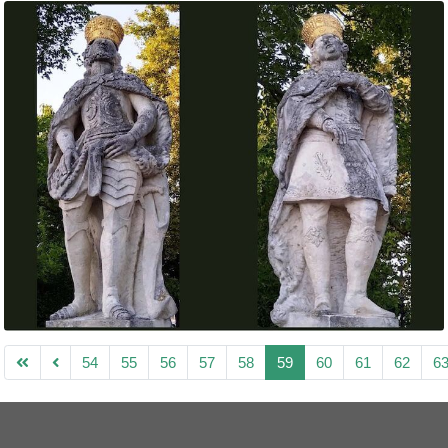
54
55
56
57
58
59
60
61
62
6