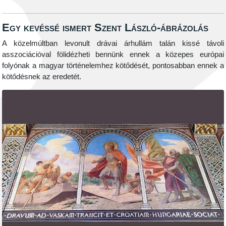
Egy kevéssé ismert Szent László-ábrázolás
A közelmúltban levonult drávai árhullám talán kissé távoli
asszociációval fölidézheti bennünk ennek a közepes európai
folyónak a magyar történelemhez kötődését, pontosabban ennek a
kötődésnek az eredetét.