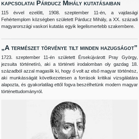
kapcsolatai Párducz Mihály kutatásaiban
115 évvel ezelőtt, 1908. szeptember 11-én, a vajdasági
Fehértemplom községben született Párducz Mihály, a XX. századi
magyarországi vaskori kutatás egyik legelismertebb szakembere.
„A természet törvénye tilt minden hazugságot”
1723. szeptember 11-én született Érsekújvárott Pray György,
jezsuita történetíró, aki a történeti irodalomban oly gazdag 18.
századból azzal magaslik ki, hogy ő volt az első magyar történész,
aki munkásságát következetesen a források kritikai vizsgálatára
alapozta, és gyakorlatilag ettől fogva beszélhetünk modern magyar
történettudományról.