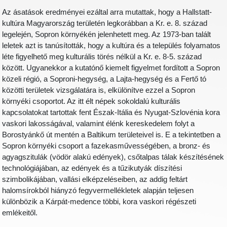
Az ásatások eredményei ezáltal arra mutattak, hogy a Hallstatt-
kultúra Magyarország területén legkorábban a Kr. e. 8. század
legelején, Sopron környékén jelenhetett meg. Az 1973-ban talált
leletek azt is tanúsították, hogy a kultúra és a település folyamatos
léte figyelhető meg kulturális törés nélkül a Kr. e. 8-5. század
között. Ugyanekkor a kutatónő kiemelt figyelmet fordított a Sopron
közeli régió, a Soproni-hegység, a Lajta-hegység és a Fertő tó
közötti területek vizsgálatára is, elkülönítve ezzel a Sopron
környéki csoportot. Az itt élt népek sokoldalú kulturális
kapcsolatokat tartottak fent Észak-Itália és Nyugat-Szlovénia kora
vaskori lakosságával, valamint élénk kereskedelem folyt a
Borostyánkő út mentén a Baltikum területeivel is. E a tekintetben a
Sopron környéki csoport a fazekasművességében, a bronz- és
agyagszitulák (vödör alakú edények), csőtalpas tálak készítésének
technológiájában, az edények és a tűzikutyák díszítési
szimbolikájában, vallási elképzeléseiben, az addig feltárt
halomsírokból hiányzó fegyvermellékletek alapján teljesen
különbözik a Kárpát-medence többi, kora vaskori régészeti
emlékeitől.