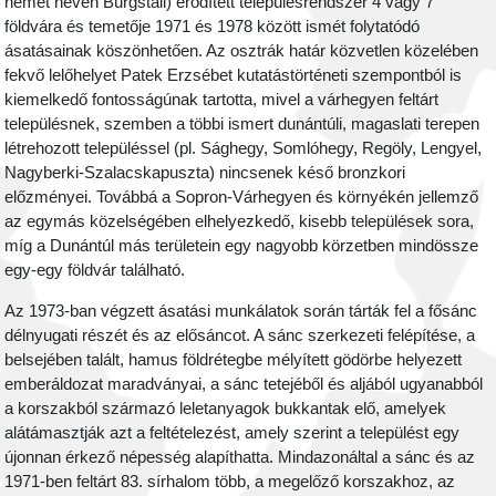
német nevén Burgstall) erődített településrendszer 4 vagy 7
földvára és temetője 1971 és 1978 között ismét folytatódó
ásatásainak köszönhetően. Az osztrák határ közvetlen közelében
fekvő lelőhelyet Patek Erzsébet kutatástörténeti szempontból is
kiemelkedő fontosságúnak tartotta, mivel a várhegyen feltárt
településnek, szemben a többi ismert dunántúli, magaslati terepen
létrehozott településsel (pl. Sághegy, Somlóhegy, Regöly, Lengyel,
Nagyberki-Szalacskapuszta) nincsenek késő bronzkori
előzményei. Továbbá a Sopron-Várhegyen és környékén jellemző
az egymás közelségében elhelyezkedő, kisebb települések sora,
míg a Dunántúl más területein egy nagyobb körzetben mindössze
egy-egy földvár található.
Az 1973-ban végzett ásatási munkálatok során tárták fel a fősánc
délnyugati részét és az elősáncot. A sánc szerkezeti felépítése, a
belsejében talált, hamus földrétegbe mélyített gödörbe helyezett
emberáldozat maradványai, a sánc tetejéből és aljából ugyanabból
a korszakból származó leletanyagok bukkantak elő, amelyek
alátámasztják azt a feltételezést, amely szerint a települést egy
újonnan érkező népesség alapíthatta. Mindazonáltal a sánc és az
1971-ben feltárt 83. sírhalom több, a megelőző korszakhoz, az