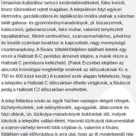
Urnasíros-kultúrához tartozó kerámiatöredékeket, füles korsót,
bronz tűtöredéket rejtett magában. A településen folyt egykori
életmódra, gazdálkodásra és táplálkozási módra utalnak a sáncban
talált gabona- és gyomnövénymaradványok, pl. búzaszemek,
kalászorsó, gabonarozsnok, fakó muhar, valamint tenyésztett
háziállatokhoz, főként sertésekhez, szarvasmarhákhoz, juhokhoz
és kisebb számban lovakhoz is kapcsolódó, nagy mennyiségű
csontmaradvány. A fősánc töltelékföldjében található leletek egy
része a Hallstatt B-C periódus átmeneti idejére, a másik része a
Hallstatt C periódusra keltezhető. (Patek Erzsébet idejében az
abszolút kronológiai megfelelője ezeknek az időszakoknak Kr. e.
750 és 600 közé került.) A kutatónő ezek alapján feltételezte, hogy
a település a Hallstatt C időszakban élhette virágkorát, a fősáncot
pedig a Hallstatt C2 időszakban emelhették.
A telep feltárása során az egyik házban vastagon átégett rétegek,
tűzhelyrészletek, sok edénytöredék, agyaggúlák, állatcsontok és
házi oltárok, ún. tűzikutya-maradványok bukkantak elő, melyek
tükrözik a település vallási életét. Hasonló tűzikutyát dokumentáltak
a sopron-várhelyi temető több sírjában is, valamint a fősánc
földjében való előfordulása is arra utal, hogy az itt megtelepedő nép