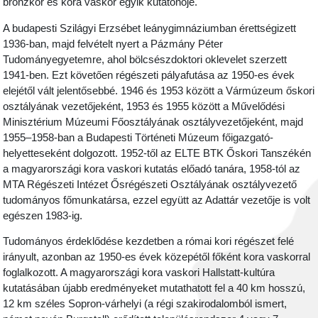
bronzkor és kora vaskor egyik kutatónője.
A budapesti Szilágyi Erzsébet leánygimnáziumban érettségizett
1936-ban, majd felvételt nyert a Pázmány Péter
Tudományegyetemre, ahol bölcsészdoktori oklevelet szerzett
1941-ben. Ezt követően régészeti pályafutása az 1950-es évek
elejétől vált jelentősebbé. 1946 és 1953 között a Vármúzeum őskori
osztályának vezetőjeként, 1953 és 1955 között a Művelődési
Minisztérium Múzeumi Főosztályának osztályvezetőjeként, majd
1955–1958-ban a Budapesti Történeti Múzeum főigazgató-
helyetteseként dolgozott. 1952-től az ELTE BTK Őskori Tanszékén
a magyarországi kora vaskori kutatás előadó tanára, 1958-tól az
MTA Régészeti Intézet Ősrégészeti Osztályának osztályvezető
tudományos főmunkatársa, ezzel együtt az Adattár vezetője is volt
egészen 1983-ig.
Tudományos érdeklődése kezdetben a római kori régészet felé
irányult, azonban az 1950-es évek közepétől főként kora vaskorral
foglalkozott. A magyarországi kora vaskori Hallstatt-kultúra
kutatásában újabb eredményeket mutathatott fel a 40 km hosszú,
12 km széles Sopron-várhelyi (a régi szakirodalomból ismert,