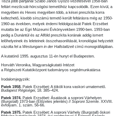
Tisza jobb partjánál Szabó János Győző vezetésével 1958-ban
feltárt mezőcsát-hörcsögösi temetőhöz kapcsolódik. Ezen kívül, a
megyében és Heves megyében több, a kései preszkíta korra
keltezhető, kisebb sírszámú temető került feltárásra még az 1950-
1960-as években, melyek érdemi feldolgozását Patek Erzsébet
mutatta be az Egri Múzeumi Évkönyvekben 1990-ben. 1993-ban
pedig a Dunántúl és az Alföld preszkíta korának addig ismert
lelőhelyeinek és leleteinek összehasonlítását, kronológiai helyzetét
vázolta fel a
Westungarn in der Hallstattzeit
című monográfiájában.
A kutatónő 1995. augusztus 11-én hunyt el Budapesten.
Horváth Veronika, Magyarságkutató Intézet
a Régészeti Kutatóközpont tudományos segédmunkatársa
Irodalomjegyzék:
Patek 1958.
Patek Erzsébet: A tököli kora vaskori urnatemető.
Budapest Régiségei,
18. 385–424.
Patek 1974.
Patek Erzsébet: Ásatások a soproni Várhelyen
(Burgstall) 1973-ban (Előzetes jelentés) //
Soproni Szemle.
XXVIII.
évfolyam. 1. szám. 56-66.
Patek 1975.
Patek Erzsébet: A soproni Várhely (Burgstall) őskori