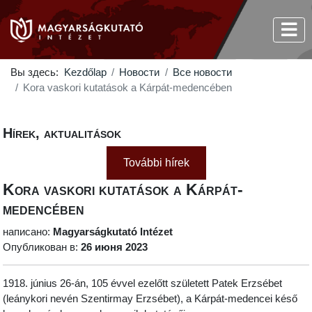
Вы здесь:
Kezdőlap
Новости
Все новости
Kora vaskori kutatások a Kárpát-medencében
Hírek, aktualitások
További hírek
Kora vaskori kutatások a Kárpát-
medencében
написано:
Magyarságkutató Intézet
Опубликован в:
26 июня 2023
1918. június 26-án, 105 évvel ezelőtt született Patek Erzsébet
(leánykori nevén Szentirmay Erzsébet), a Kárpát-medencei késő