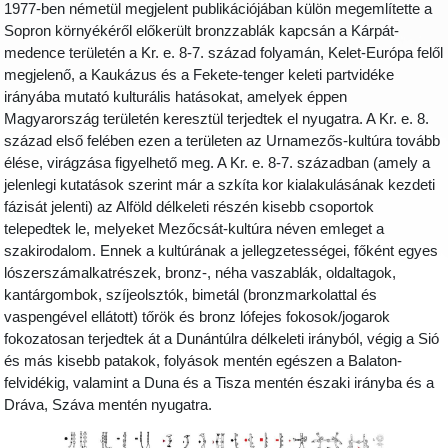
1977-ben németül megjelent publikációjában külön megemlítette a
Sopron környékéről előkerült bronzzablák kapcsán a Kárpát-
medence területén a Kr. e. 8-7. század folyamán, Kelet-Európa felől
megjelenő, a Kaukázus és a Fekete-tenger keleti partvidéke
irányába mutató kulturális hatásokat, amelyek éppen
Magyarország területén keresztül terjedtek el nyugatra. A Kr. e. 8.
század első felében ezen a területen az Urnamezős-kultúra tovább
élése, virágzása figyelhető meg. A Kr. e. 8-7. században (amely a
jelenlegi kutatások szerint már a szkíta kor kialakulásának kezdeti
fázisát jelenti) az Alföld délkeleti részén kisebb csoportok
telepedtek le, melyeket Mezőcsát-kultúra néven emleget a
szakirodalom. Ennek a kultúrának a jellegzetességei, főként egyes
lószerszámalkatrészek, bronz-, néha vaszablák, oldaltagok,
kantárgombok, szíjeolsztók, bimetál (bronzmarkolattal és
vaspengével ellátott) tőrök és bronz lófejes fokosok/jogarok
fokozatosan terjedtek át a Dunántúlra délkeleti irányból, végig a Sió
és más kisebb patakok, folyások mentén egészen a Balaton-
felvidékig, valamint a Duna és a Tisza mentén északi irányba és a
Dráva, Száva mentén nyugatra.