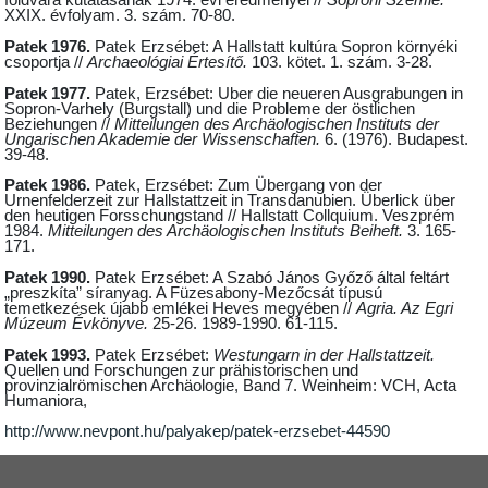
földvára kutatásának 1974. évi eredményei //
Soproni Szemle.
XXIX. évfolyam. 3. szám. 70-80.
Patek 1976.
Patek Erzsébet: A Hallstatt kultúra Sopron környéki
csoportja //
Archaeológiai Értesítő.
103. kötet. 1. szám. 3-28.
Patek 1977.
Patek, Erzsébet: Uber die neueren Ausgrabungen in
Sopron-Varhely (Burgstall) und die Probleme der östlichen
Beziehungen //
Mitteilungen des Archäologischen Instituts der
Ungarischen Akademie der Wissenschaften.
6. (1976). Budapest.
39-48.
Patek 1986.
Patek, Erzsébet: Zum Übergang von der
Urnenfelderzeit zur Hallstattzeit in Transdanubien. Überlick über
den heutigen Forsschungstand // Hallstatt Collquium. Veszprém
1984.
Mitteilungen des Archäologischen Instituts Beiheft.
3. 165-
171.
Patek 1990.
Patek Erzsébet: A Szabó János Győző által feltárt
„preszkíta” síranyag. A Füzesabony-Mezőcsát típusú
temetkezések újabb emlékei Heves megyében //
Agria. Az Egri
Múzeum Évkönyve.
25-26. 1989-1990. 61-115.
Patek 1993.
Patek Erzsébet:
Westungarn in der Hallstattzeit.
Quellen und Forschungen zur prähistorischen und
provinzialrömischen Archäologie, Band 7.
Weinheim: VCH, Acta
Humaniora,
http://www.nevpont.hu/palyakep/patek-erzsebet-44590