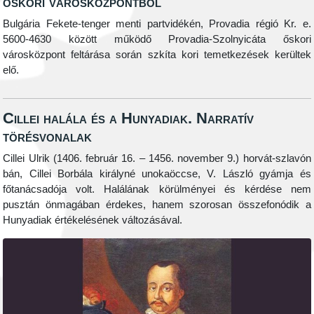
őskori városközpontból
Bulgária Fekete-tenger menti partvidékén, Provadia régió Kr. e.
5600-4630 között működő Provadia-Szolnyicáta őskori
városközpont feltárása során szkíta kori temetkezések kerültek
elő.
Cillei halála és a Hunyadiak. Narratív
törésvonalak
Cillei Ulrik (1406. február 16. – 1456. november 9.) horvát-szlavón
bán, Cillei Borbála királyné unokaöccse, V. László gyámja és
főtanácsadója volt. Halálának körülményei és kérdése nem
pusztán önmagában érdekes, hanem szorosan összefonódik a
Hunyadiak értékelésének változásával.