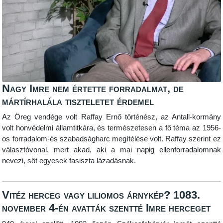
Nagy Imre nem értette forradalmat, de
mártírhalála tiszteletet érdemel
Az Öreg vendége volt Raffay Ernő történész, az Antall-kormány
volt honvédelmi államtitkára, és természetesen a fő téma az 1956-
os forradalom-és szabadságharc megítélése volt. Raffay szerint ez
választóvonal, mert akad, aki a mai napig ellenforradalomnak
nevezi, sőt egyesek fasiszta lázadásnak.
Vitéz herceg vagy liliomos árnykép? 1083.
november 4-én avatták szentté Imre herceget