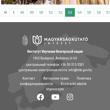
48
49
50
51
52
53
54
55
56
5
Институт Изучения Венгерской нации
1062 Budapest, Andrássy út 64.
центральный телефон: ‭+36-30-313-3501
центральная электронная почта: info@mki.gov.hu
Контакт
Авторские права
Политика
конфиденциальности
Közérdekű adatok
Impresszum