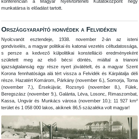
konferencián a Magyar Nyelvtörténeti Kutatóközpont négy
munkatársa is előadást tartott.
Országgyarapító honvédek a Felvidéken
Nyolcvanöt esztendeje, 1938. november 2-án az isteni
gondviselés, a magyar politikai és katonai vezetés céltudatossága,
s persze a kedvező külpolitikai konstelláció eredményeként
született meg az első bécsi döntés, miáltal a trianoni
igazságtalanság egy része nyert jóvátételt, és a magyar Szent
Korona fennhatósága alá tért vissza a Felvidék és Kárpátalja déli
része. Hazatért Komárom, Párkány (november 6.), Somorja, Torna
(november 7.), Érsekújvár, Rozsnyó (november 8.), Fülek,
Beregszász (november 9.), Galánta, Léva, Losonc, Rimaszombat,
Kassa, Ungvár és Munkács városa (november 10.); 11 927 km²
terület és 1 058 000 lakos, akiknek 86,5 százaléka volt magyar!