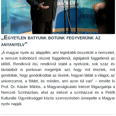
„Egyetlen batyunk botunk fegyverünk az
anyanyelv”
„A magyar nyelv az alappillér, ami leginkább összeköti a nemzetet,
a nemzet különböző részeit függetlenül, égtájaktól függetlenül az
időtől. Rendkívül ősi, rendkívül stabil a nyelvünk, sok száz év
távlatából is pontosan megértjük azt, hogy mit éreztek, mit
gondoltak, hogy gondolkodtak az őseink, hogyan látták a világot, az
univerzumot, a földet, és minden, ami azon túl van” – emelte ki
Prof. Dr. Kásler Miklós, a Magyarságkutató Intézet főigazgatója a
Nemzeti Színházban, ahol az intézet a színházzal és a Petőfi
Kulturális Ügynökséggel közös szervezésben ünnepelte a Magyar
nyelv napját.