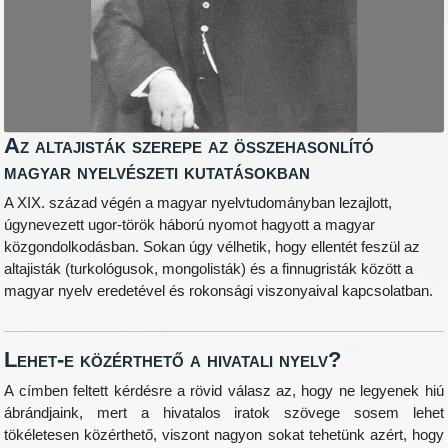
Az altajisták szerepe az összehasonlító
magyar nyelvészeti kutatásokban
A XIX. század végén a magyar nyelvtudományban lezajlott,
úgynevezett ugor-török háború nyomot hagyott a magyar
közgondolkodásban. Sokan úgy vélhetik, hogy ellentét feszül az
altajisták (turkológusok, mongolisták) és a finnugristák között a
magyar nyelv eredetével és rokonsági viszonyaival kapcsolatban.
Lehet-e közérthető a hivatali nyelv?
A címben feltett kérdésre a rövid válasz az, hogy ne legyenek hiú
ábrándjaink, mert a hivatalos iratok szövege sosem lehet
tökéletesen közérthető, viszont nagyon sokat tehetünk azért, hogy