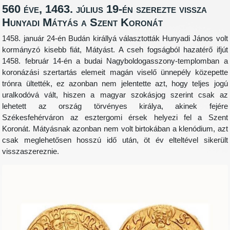
560 éve, 1463. július 19-én szerezte vissza
Hunyadi Mátyás a Szent Koronát
1458. január 24-én Budán királlyá választották Hunyadi János volt
kormányzó kisebb fiát, Mátyást. A cseh fogságból hazatérő ifjút
1458. február 14-én a budai Nagyboldogasszony-templomban a
koronázási szertartás elemeit magán viselő ünnepély közepette
trónra ültették, ez azonban nem jelentette azt, hogy teljes jogú
uralkodóvá vált, hiszen a magyar szokásjog szerint csak az
lehetett az ország törvényes királya, akinek fejére
Székesfehérváron az esztergomi érsek helyezi fel a Szent
Koronát. Mátyásnak azonban nem volt birtokában a klenódium, azt
csak meglehetősen hosszú idő után, öt év elteltével sikerült
visszaszereznie.