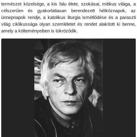
természet közelsége, a kis falu élete, szokásai, mitikus világa, a
célszerűen és gyakorlatiasan berendezett hétköznapok, az
ünnepnapok rendje, a katolikus liturgia ismétlődése és a paraszti
világ ciklikussága olyan szemléletet és rendet alakított ki benne,
amely a költeményeiben is tükröződik.