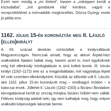
Ezért nem mindig a „mi történt”, hanem a „miképpen került a
köztudatba”, „mit gondolunk róla” kérdése, vagyis a
recepciótörténet a mérvadóbb megközelítés. Dózsa György esete
jó példa erre.
1162. július 15-én koronázták meg II. László
(ellen)királyt
A XII. század derekán sűrűsödtek a királyváltások
Magyarországon. Nemcsak amiatt, hogy az akkori Árpád-házi
uralkodóink fiatalon haltak meg, hanem azért is, mert egyiküknek
még két ellenkirály trónfoglalásán is úrrá kellett lennie. III. István
királyt (1162–1172) érte ez a megpróbáltatás: két nagybátyja lépett
fel vele szemben ellenkirályként. Közülük az idősebb volt II. László,
akit 1162. július 15-én koronázott meg – rendhagyó módon – a
kalocsai érsek. Jóllehet II. László (1162–1163) a Bizánci Birodalom
támogatásával került az ország trónjára, bizánci hűbért nem vállalt.
Féléves királyság adatott neki, így nem tudhatjuk meg, hogy milyen
uralkodói képességek lakoztak benne.