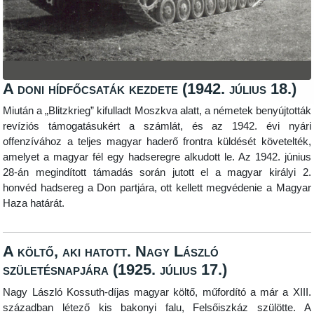
A doni hídfőcsaták kezdete (1942. július 18.)
Miután a „Blitzkrieg” kifulladt Moszkva alatt, a németek benyújtották
revíziós támogatásukért a számlát, és az 1942. évi nyári
offenzívához a teljes magyar haderő frontra küldését követelték,
amelyet a magyar fél egy hadseregre alkudott le. Az 1942. június
28-án megindított támadás során jutott el a magyar királyi 2.
honvéd hadsereg a Don partjára, ott kellett megvédenie a Magyar
Haza határát.
A költő, aki hatott. Nagy László
születésnapjára (1925. július 17.)
Nagy László Kossuth-díjas magyar költő, műfordító a már a XIII.
században létező kis bakonyi falu, Felsőiszkáz szülötte. A