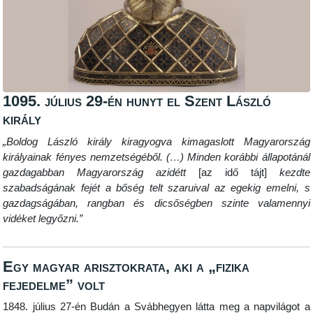
1095. július 29-én hunyt el Szent László
király
„Boldog László király kiragyogva kimagaslott Magyarország
királyainak fényes nemzetségéből. (…) Minden korábbi állapotánál
gazdagabban Magyarország azidétt
[az idő tájt]
kezdte
szabadságának fejét a bőség telt szaruival az egekig emelni, s
gazdagságában, rangban és dicsőségben szinte valamennyi
vidéket legyőzni.”
Egy magyar arisztokrata, aki a „fizika
fejedelme” volt
1848. július 27-én Budán a Svábhegyen látta meg a napvilágot a