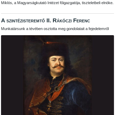
Miklós, a Magyarságkutató Intézet főigazgatója, tiszteletbeli elnöke.
A szintézisteremtő II. Rákóczi Ferenc
Munkatársunk a tévében osztotta meg gondolatait a fejedelemről