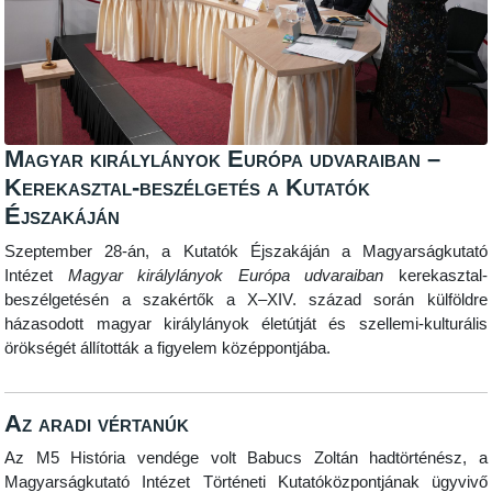
Magyar királylányok Európa udvaraiban –
Kerekasztal-beszélgetés a Kutatók
Éjszakáján
Szeptember 28-án, a Kutatók Éjszakáján a Magyarságkutató
Intézet
Magyar királylányok Európa udvaraiban
kerekasztal-
beszélgetésén a szakértők a X–XIV. század során külföldre
házasodott magyar királylányok életútját és szellemi-kulturális
örökségét állították a figyelem középpontjába.
Az aradi vértanúk
Az M5 História vendége volt Babucs Zoltán hadtörténész, a
Magyarságkutató Intézet Történeti Kutatóközpontjának ügyvivő