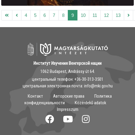
4
5
6
7
8
9
10
11
12
13
Институт Изучения Венгерской нации
1062 Budapest, Andrássy út 64.
центральный телефон: ‭+36-30-313-3501
центральная электронная почта: info@mki.gov.hu
Контакт
Авторские права
Политика
конфиденциальности
Közérdekű adatok
Impresszum