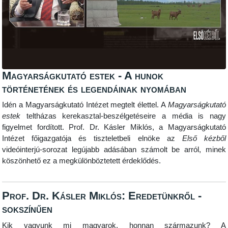
Magyarságkutató estek - A hunok
történetének és legendáinak nyomában
Idén a Magyarságkutató Intézet megtelt élettel. A
Magyarságkutató
estek
teltházas kerekasztal-beszélgetéseire a média is nagy
figyelmet fordított. Prof. Dr. Kásler Miklós, a Magyarságkutató
Intézet főigazgatója és tiszteletbeli elnöke az
Első kézből
videóinterjú-sorozat legújabb adásában számolt be arról, minek
köszönhető ez a megkülönböztetett érdeklődés.
Prof. Dr. Kásler Miklós: Eredetünkről -
sokszínűen
Kik vagyunk mi magyarok, honnan származunk? A