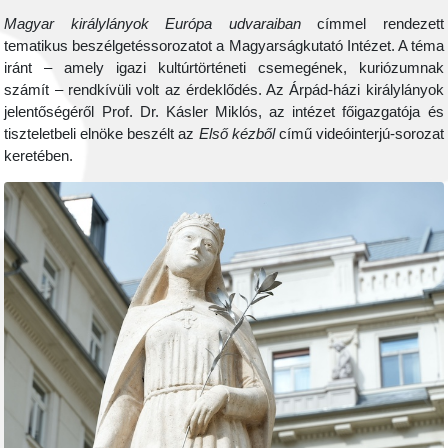
Magyar királylányok Európa udvaraiban
címmel rendezett
tematikus beszélgetéssorozatot a Magyarságkutató Intézet. A téma
iránt – amely igazi kultúrtörténeti csemegének, kuriózumnak
számít – rendkívüli volt az érdeklődés. Az Árpád-házi királylányok
jelentőségéről Prof. Dr. Kásler Miklós, az intézet főigazgatója és
tiszteletbeli elnöke beszélt az
Első kézből
című videóinterjú-sorozat
keretében.