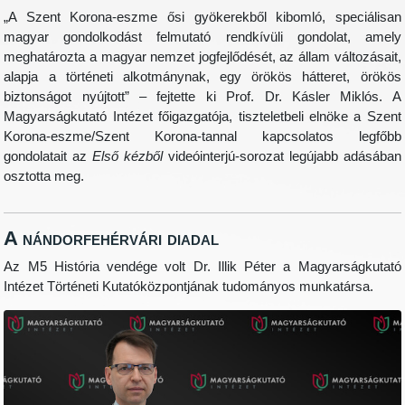
„A Szent Korona-eszme ősi gyökerekből kibomló, speciálisan
magyar gondolkodást felmutató rendkívüli gondolat, amely
meghatározta a magyar nemzet jogfejlődését, az állam változásait,
alapja a történeti alkotmánynak, egy örökös hátteret, örökös
biztonságot nyújtott” – fejtette ki Prof. Dr. Kásler Miklós. A
Magyarságkutató Intézet főigazgatója, tiszteletbeli elnöke a Szent
Korona-eszme/Szent Korona-tannal kapcsolatos legfőbb
gondolatait az
Első kézből
videóinterjú-sorozat legújabb adásában
osztotta meg.
A nándorfehérvári diadal
Az M5 História vendége volt Dr. Illik Péter a Magyarságkutató
Intézet Történeti Kutatóközpontjának tudományos munkatársa.