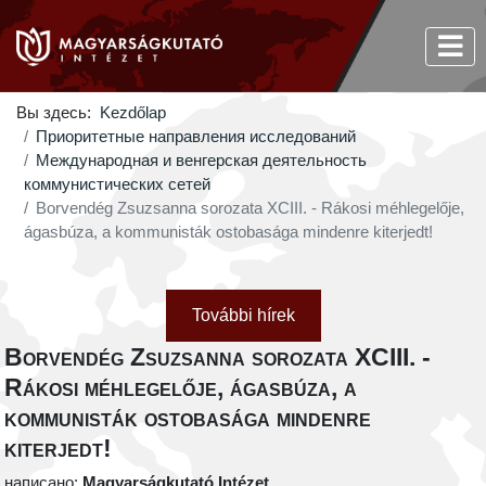
Вы здесь:
Kezdőlap
Приоритетные направления исследований
Международная и венгерская деятельность
коммунистических сетей
Borvendég Zsuzsanna sorozata XCIII. - Rákosi méhlegelője,
ágasbúza, a kommunisták ostobasága mindenre kiterjedt!
További hírek
Borvendég Zsuzsanna sorozata XCIII. -
Rákosi méhlegelője, ágasbúza, a
kommunisták ostobasága mindenre
kiterjedt!
написано:
Magyarságkutató Intézet