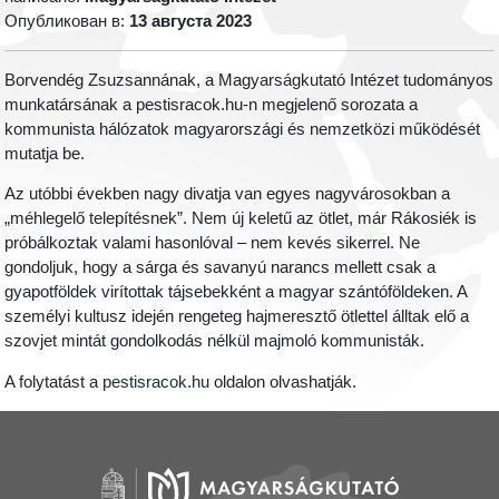
Опубликован в:
13 августа 2023
Borvendég Zsuzsannának, a Magyarságkutató Intézet tudományos
munkatársának a pestisracok.hu-n megjelenő sorozata a
kommunista hálózatok magyarországi és nemzetközi működését
mutatja be.
Az utóbbi években nagy divatja van egyes nagyvárosokban a
„méhlegelő telepítésnek”. Nem új keletű az ötlet, már Rákosiék is
próbálkoztak valami hasonlóval – nem kevés sikerrel. Ne
gondoljuk, hogy a sárga és savanyú narancs mellett csak a
gyapotföldek virítottak tájsebekként a magyar szántóföldeken. A
személyi kultusz idején rengeteg hajmeresztő ötlettel álltak elő a
szovjet mintát gondolkodás nélkül majmoló kommunisták.
A folytatást a
pestisracok.hu
oldalon olvashatják.