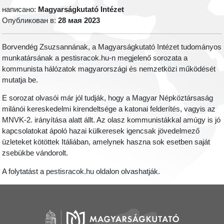
написано:
Magyarságkutató Intézet
Опубликован в:
28 мая 2023
Borvendég Zsuzsannának, a Magyarságkutató Intézet tudományos
munkatársának a pestisracok.hu-n megjelenő sorozata a
kommunista hálózatok magyarországi és nemzetközi működését
mutatja be.
E sorozat olvasói már jól tudják, hogy a Magyar Népköztársaság
milánói kereskedelmi kirendeltsége a katonai felderítés, vagyis az
MNVK-2. irányítása alatt állt. Az olasz kommunistákkal amúgy is jó
kapcsolatokat ápoló hazai külkeresek igencsak jövedelmező
üzleteket kötöttek Itáliában, amelynek haszna sok esetben saját
zsebükbe vándorolt.
A folytatást a
pestisracok.hu
oldalon olvashatják.