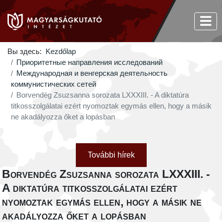
Вы здесь:
Kezdőlap
Приоритетные направления исследований
Международная и венгерская деятельность
коммунистических сетей
Borvendég Zsuzsanna sorozata LXXXIII. - A diktatúra
titkosszolgálatai ezért nyomoztak egymás ellen, hogy a másik
ne akadályozza őket a lopásban
További hírek
Borvendég Zsuzsanna sorozata LXXXIII. -
A diktatúra titkosszolgálatai ezért
nyomoztak egymás ellen, hogy a másik ne
akadályozza őket a lopásban