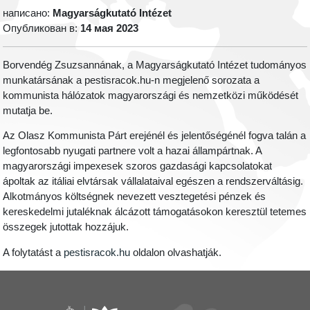
написано:
Magyarságkutató Intézet
Опубликован в:
14 мая 2023
Borvendég Zsuzsannának, a Magyarságkutató Intézet tudományos
munkatársának a pestisracok.hu-n megjelenő sorozata a
kommunista hálózatok magyarországi és nemzetközi működését
mutatja be.
Az Olasz Kommunista Párt erejénél és jelentőségénél fogva talán a
legfontosabb nyugati partnere volt a hazai állampártnak. A
magyarországi impexesek szoros gazdasági kapcsolatokat
ápoltak az itáliai elvtársak vállalataival egészen a rendszerváltásig.
Alkotmányos költségnek nevezett vesztegetési pénzek és
kereskedelmi jutaléknak álcázott támogatásokon keresztül tetemes
összegek jutottak hozzájuk.
A folytatást a
pestisracok.hu
oldalon olvashatják.