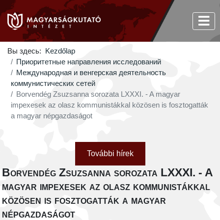
Вы здесь:
Kezdőlap
Приоритетные направления исследований
Международная и венгерская деятельность
коммунистических сетей
Borvendég Zsuzsanna sorozata LXXXI. - A magyar
impexesek az olasz kommunistákkal közösen is fosztogatták
a magyar népgazdaságot
További hírek
Borvendég Zsuzsanna sorozata LXXXI. - A
magyar impexesek az olasz kommunistákkal
közösen is fosztogatták a magyar
népgazdaságot