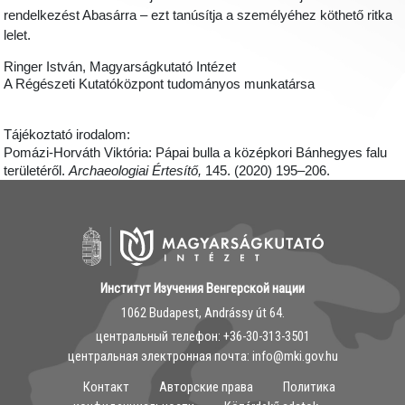
rendelkezést Abasárra – ezt tanúsítja a személyéhez köthető ritka
lelet.
Ringer István, Magyarságkutató Intézet
A Régészeti Kutatóközpont tudományos munkatársa
Tájékoztató irodalom:
Pomázi-Horváth Viktória: Pápai bulla a középkori Bánhegyes falu
területéről.
Archaeologiai Értesítő,
145. (2020) 195–206.
Институт Изучения Венгерской нации
1062 Budapest, Andrássy út 64.
центральный телефон: ‭+36-30-313-3501
центральная электронная почта: info@mki.gov.hu
Контакт
Авторские права
Политика