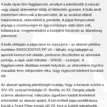
A bulla olyan fém függőpecsét, amellyel a jelentősebb (császári
vagy pápai) okleveleket látták el hitelesítés gyanánt. A bulla átvitt
értelemben nemcsak a fémpecsétet, de az azokkal ellátott
határozatokat, okleveleket is jelentette. A pápai fémpecsétek
anyaga a szerénységre és egyszerűségre utaló ólom volt,
külalakjukat, megjelenésüket a középkor folyamán az állandóság
jellemezte.
A bulla előlapján a pápa neve és sorszáma – az abasári példány
esetében INNOCENTIVS PP VII – látható, míg hátlapján az
apostoli kereszt két oldalán, pontsoros díszítésben az apostolok
portréja, a rájuk utaló felirattal – SPASE – szerepel. A
függőpecsétek általában eredeti helyükön, az oklevelekre rögzítve
maradtak fenn, kifejezetten ritka, hogy régészeti leletként kerülnek
elő.
Az abasári apátság jelentőségét mutatja, hogy a források szerint a
XIV–XV. század fordulóján IX. Bonifác és XII. Gergely pápák
számos alkalommal, változatos ügyekben kiadott leveleikkel
értesítették az abasári apátot. A két említett pápa pontifikátusa
között a Szent Péter trónján ülő VII. Ince is küldött jelentősebb