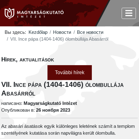
Вы здесь:
Kezdőlap
Новости
Все новости
VII. Ince pápa (1404-1406) ólombullája Abasárról
Hírek, aktualitások
További hírek
VII. Ince pápa (1404-1406) ólombullája
Abasárról
написано:
Magyarságkutató Intézet
Опубликован в:
26 ноября 2023
Az abasári ásatások egyik különleges leletének számít a templom
szentélyének kutatása során napvilágra került ólombulla.