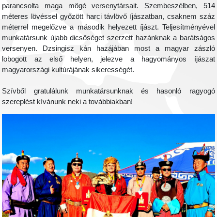
parancsolta maga mögé versenytársait. Szembeszélben, 514
méteres lövéssel győzött harci távlövő íjászatban, csaknem száz
méterrel megelőzve a második helyezett íjászt. Teljesítményével
munkatársunk újabb dicsőséget szerzett hazánknak a barátságos
versenyen. Dzsingisz kán hazájában most a magyar zászló
lobogott az első helyen, jelezve a hagyományos íjászat
magyarországi kultúrájának sikerességét.
Szívből gratulálunk munkatársunknak és hasonló ragyogó
szereplést kívánunk neki a továbbiakban!