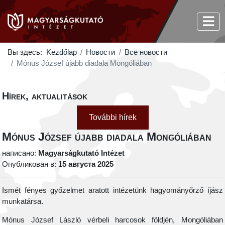
Вы здесь:
Kezdőlap
Новости
Все новости
Mónus József újabb diadala Mongóliában
Hírek, aktualitások
További hírek
Mónus József újabb diadala Mongóliában
написано:
Magyarságkutató Intézet
Опубликован в:
15 августа 2025
Ismét fényes győzelmet aratott intézetünk hagyományőrző íjász
munkatársa.
Mónus József László vérbeli harcosok földjén, Mongóliában