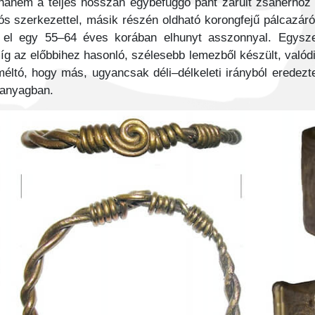
 hanem a teljes hosszán egybefüggő pánt zárult zsanérhoz
lós szerkezettel, másik részén oldható korongfejű pálcazár
 el egy 55–64 éves korában elhunyt asszonnyal. Egyszerű
íg az előbbihez hasonló, szélesebb lemezből készült, valódi
méltó, hogy más, ugyancsak déli–délkeleti irányból eredez
tanyagban.