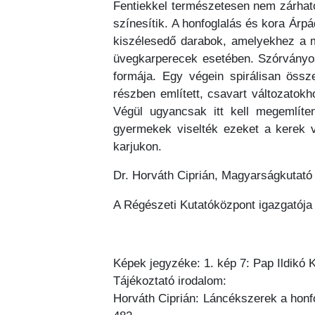
Fentiekkel természetesen nem zárható
színesítik. A honfoglalás és kora Árp
kiszélesedő darabok, amelyekhez a ma
üvegkarperecek esetében. Szórványos
formája. Egy végein spirálisan össz
részben említett, csavart változato
Végül ugyancsak itt kell megemlíte
gyermekek viselték ezeket a kerek 
karjukon.
Dr. Horváth Ciprián, Magyarságkutató 
A Régészeti Kutatóközpont igazgatója
Képek jegyzéke: 1. kép 7: Pap Ildikó 
Tájékoztató irodalom:
Horváth Ciprián: Láncékszerek a honfo