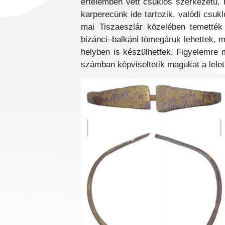
értelemben vett csuklós szerkezetű,
karperecünk ide tartozik, valódi csuk
mai Tiszaeszlár közelében temették
bizánci–balkáni tömegáruk lehettek, m
helyben is készülhettek. Figyelemre 
számban képviseltetik magukat a lele