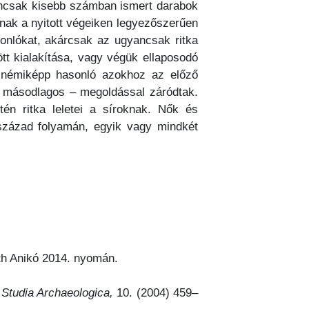
yancsak kisebb számban ismert darabok
znak a nyitott végeiken legyezőszerűen
sonlókat, akárcsak az ugyancsak ritka
t kialakítása, vagy végük ellaposodó
án némiképp hasonló azokhoz az előző
n másodlagos – megoldással záródtak.
én ritka leletei a síroknak. Nők és
század folyamán, egyik vagy mindkét
óth Anikó 2014. nyomán.
tudia Archaeologica,
10. (2004) 459–