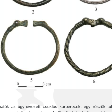
lhatók az úgynevezett csuklós karperecek; egy részük 