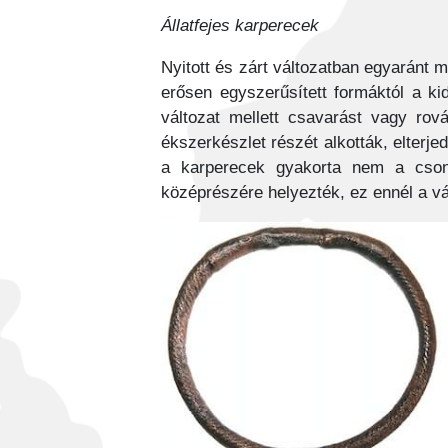
Állatfejes karperecek
Nyitott és zárt változatban egyaránt 
erősen egyszerűsített formáktól a kid
változat mellett csavarást vagy rov
ékszerkészlet részét alkották, elterje
a karperecek gyakorta nem a cson
középrészére helyezték, ez ennél a vál