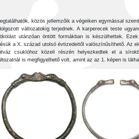
megtalálhatók, közös jellemzőik a végeiken egymással szem
olgozott változatokig terjednek. A karperecek teste ugyan
átkolást utánzóan öntött formákban is készülhettek. Ez
désük a X. század utolsó évtizedeitől valószínűsíthető. Az e
tváz csuklóhoz közeli részén helyezkedtek el a sírok
tozatnál is megfigyelhető volt, amint az az 1. képen is látha