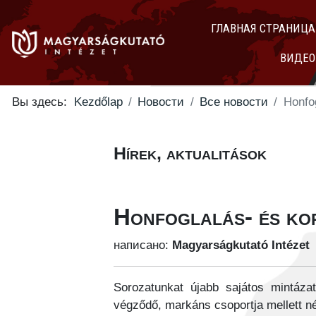
ГЛАВНАЯ СТРАНИЦА
ВИДЕО
Вы здесь:
Kezdőlap
Новости
Все новости
Honfog
Hírek, aktualitások
Honfoglalás- és kor
написано:
Magyarságkutató Intézet
Sorozatunkat újabb sajátos mintáza
végződő, markáns csoportja mellett né