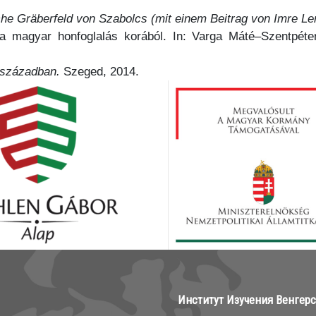
che Gräberfeld von Szabolcs (mit einem Beitrag von Imre Le
a magyar honfoglalás korából. In: Varga Máté–Szentpéter
 században.
Szeged, 2014.
Институт Изучения Венгер