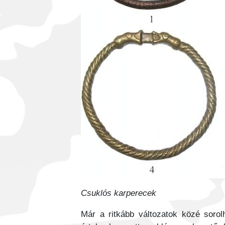
Csuklós karperecek
Már a ritkább változatok közé soro