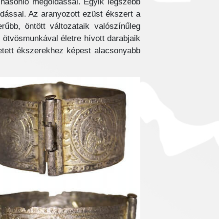
 hasonló megoldással. Egyik legszebb
ódással. Az aranyozott ezüst ékszert a
bb, öntött változataik valószínűleg
 ötvösmunkával életre hívott darabjaik
tetett ékszerekhez képest alacsonyabb