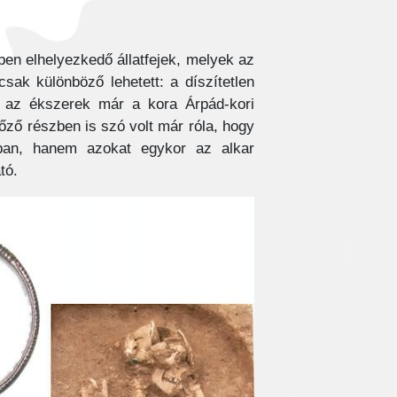
ben elhelyezkedő állatfejek, melyek az
csak különböző lehetett: a díszítetlen
ek az ékszerek már a kora Árpád-kori
lőző részben is szó volt már róla, hogy
ban, hanem azokat egykor az alkar
tó.