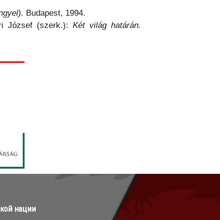
ngyel).
Budapest, 1994.
i József (szerk.):
Két világ határán.
ской нации