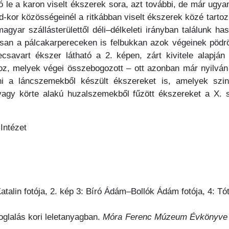
 le a karon viselt ékszerek sora, azt további, de már ug
ád-kor közösségeinél a ritkábban viselt ékszerek közé tarto
gyar szállásterülettől déli–délkeleti irányban találunk ha
an a pálcakarpereceken is felbukkan azok végeinek pödröt
ecsavart ékszer látható a 2. képen, zárt kivitele alapj
khoz, melyek végei összebogozott – ott azonban már nyilvá
ni a láncszemekből készült ékszereket is, amelyek szint
vagy körte alakú huzalszemekből fűzött ékszereket a X. 
Intézet
Katalin fotója, 2. kép 3: Bíró Ádám–Bollók Ádám fotója, 4: T
glalás kori leletanyagban.
Móra Ferenc Múzeum Évkönyve S