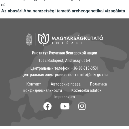
el.
Az abasári Aba nemzetségi temető archeogenetikai vizsgálata
Институт Изучения Венгерской нации
1062 Budapest, Andrássy út 64.
центральный телефон: ‭+36-30-313-3501
центральная электронная почта: info@mki.gov.hu
Контакт
Авторские права
Политика
конфиденциальности
Közérdekű adatok
Impresszum