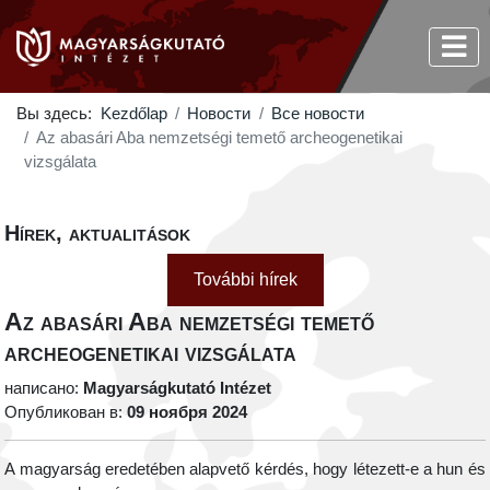
Вы здесь:
Kezdőlap
Новости
Все новости
Az abasári Aba nemzetségi temető archeogenetikai
vizsgálata
Hírek, aktualitások
További hírek
Az abasári Aba nemzetségi temető
archeogenetikai vizsgálata
написано:
Magyarságkutató Intézet
Опубликован в:
09 ноября 2024
A magyarság eredetében alapvető kérdés, hogy létezett-e a hun és