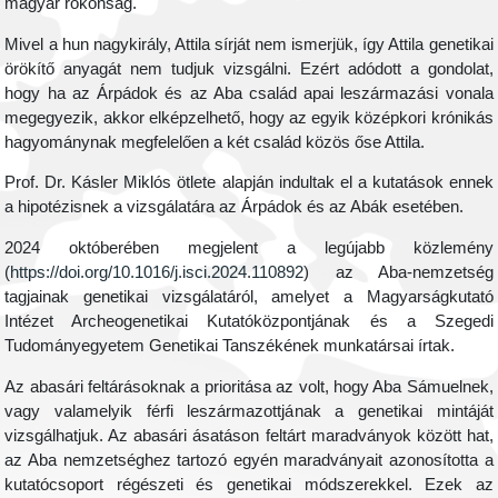
magyar rokonság.
Mivel a hun nagykirály, Attila sírját nem ismerjük, így Attila genetikai
örökítő anyagát nem tudjuk vizsgálni. Ezért adódott a gondolat,
hogy ha az Árpádok és az Aba család apai leszármazási vonala
megegyezik, akkor elképzelhető, hogy az egyik középkori krónikás
hagyománynak megfelelően a két család közös őse Attila.
Prof. Dr. Kásler Miklós ötlete alapján indultak el a kutatások ennek
a hipotézisnek a vizsgálatára az Árpádok és az Abák esetében.
2024 októberében megjelent a legújabb közlemény
(
https://doi.org/10.1016/j.isci.2024.110892
) az Aba-nemzetség
tagjainak genetikai vizsgálatáról, amelyet a Magyarságkutató
Intézet Archeogenetikai Kutatóközpontjának és a Szegedi
Tudományegyetem Genetikai Tanszékének munkatársai írtak.
Az abasári feltárásoknak a prioritása az volt, hogy Aba Sámuelnek,
vagy valamelyik férfi leszármazottjának a genetikai mintáját
vizsgálhatjuk. Az abasári ásatáson feltárt maradványok között hat,
az Aba nemzetséghez tartozó egyén maradványait azonosította a
kutatócsoport régészeti és genetikai módszerekkel. Ezek az