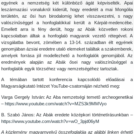
egyének a nemzetség két különböző ágát képviselték. Apai
leszármazási vonalukról kiderült, hogy eredetét a mai Mongólia
területén, az ősi hun birodalomig lehet visszavezetni, s nagy
valószínűséggel a honfoglalókkal került a Kárpát-medencébe.
Emellett arra is fény derült, hogy az Abák közvetlen rokoni
kapcsolatban álltak a honfoglaló magyarok vezető rétegével. A
vizsgálatba bevont, zömében a 13-14. században élt egyének
genomjában ázsiai eredetre utaló elemeket találtak a szakemberek,
amelyek forrása jól modellezhető a honfoglalók genomjából. Az
eredmények alapján az Abák ősei nagy valószínűséggel a
honfoglalók egyik törzséhez vagy nemzetségéhez tartoztak.
A témában tartott konferencia kapcsolódó előadásai a
Magyarságkutató Intézet YouTube-csatornáján nézhető meg:
Varga Gergely István: Az Aba nemzetségi temető archeogenetikai
–
https://www.youtube.com/watch?v=MZS3k9MMVyo
B. Szabó János: Az Abák eredete középkori történetírásunkban –
https://www.youtube.com/watch?v=wO_3pjd06yM
A közlemény magyarnyelvű összefoglalója az alábbi linken érhető