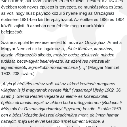
Steindl Imre, aki 1839. október 29-én született Pesten. Az 1870-es
években több neves épületet is tervezett, de munkássága csúcsa
az volt, hogy húsz pályázó közül ő nyerte meg az Országház
építésére 1881-ben kiírt tervpályázatot. Az építkezés 1885 és 1904
között zajlott, ő azonban nem érhette meg a munkálatok
befejezését.
Számos épület tervezése mellett fő műve az Országház. Amint a
Magyar Nemzet cikke fogalmazta,
„Élete főműve, impozáns,
igazán világraszóló alkotás, melybe egész géniuszát, minden
tudását, becsvágyát belehelyezte, az ezeréves nemzeti lét
legnemesebb, legméltóbb monumentuma […]”
(Magyar Nemzet
1902. 208. szám.)
„Atyja jó hírű ékszerész volt, aki az akkori kevéssé magyaros
világban is jó magyarnak nevelte fiát.” (Vasárnapi Ujság 1902. 36.
szám.) Steindl Pesten végezte az elemi- és középiskolát,
építészeti tanulmányait az akkori budai műegyetemen (Budapesti
Műszaki és Gazdaságtudományi Egyetem) kezdte. Ezután 1859-
ben a bécsi képzőművészeti akadémiára ment, de innen hamar
hazajött, majd két évvel később ismét kiment Bécsbe, a