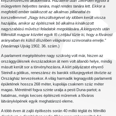
képzőművészeti akadémiára. Hazatérte után 1869-ben egyből a
műegyetem helyettes tanára, majd rendes tanára lett. Ekkor a
megfelelő ember találkozott az alkalmas pillanattal és
korszellemmel: „Nagy készültségével oly időben került vissza
hazájába, amikor az építésznek bő alkalma kínálkozott
nagyszabású művészi feladatok megoldására. A kiegyezés után
föllendült magyar közélet egyik fő czéljául tűzte ki, hogy a fővárost
arányaiban és külső díszében világvárosi színvonalra emelje.”
(Vasárnapi Ujság 1902. 36. szám.)
A parlament megépítésére nagy szükség volt már, hiszen az
országgyűlésnek évszázadokon át nem volt állandó helye, mindig
másutt került sor a törvényhozásra. A kiírt pályázatot elnyerő
Steindl a gótikus, reneszánsz és barokk stílusjegyeket ötvözte az
Országház tervezésekor. A világ harmadik legnagyobb parlamenti
épületének hossza 268 méter, kupolája csaknem száz méter
magas. Méreténél fogva szinte uralja a pesti Duna-partot; a
hatalmas, mégis kecses építészeti műremek a főváros
látványképének egyik meghatározó eleme.
A több éven át zajló építkezés során 40 millió téglát és félmillió