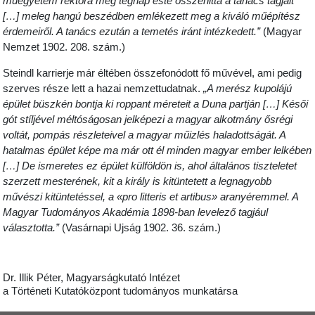
műegyetem rektora még tegnap este összehitta a tanács tagjait
[…] meleg hangú beszédben emlékezett meg a kiváló műépítész
érdemeiről. A tanács ezután a temetés iránt intézkedett.”
(Magyar
Nemzet 1902. 208. szám.)
Steindl karrierje már éltében összefonódott fő művével, ami pedig
szerves része lett a hazai nemzettudatnak.
„A merész kupolájú
épület büszkén bontja ki roppant méreteit a Duna partján […] Késői
gót stíljével méltóságosan jelképezi a magyar alkotmány ősrégi
voltát, pompás részleteivel a magyar műizlés haladottságát. A
hatalmas épület képe ma már ott él minden magyar ember lelkében
[…] De ismeretes ez épület külföldön is, ahol általános tiszteletet
szerzett mesterének, kit a király is kitüntetett a legnagyobb
művészi kitüntetéssel, a «pro litteris et artibus» aranyéremmel. A
Magyar Tudományos Akadémia 1898-ban levelező tagjául
választotta.”
(Vasárnapi Ujság 1902. 36. szám.)
Dr. Illik Péter, Magyarságkutató Intézet
a Történeti Kutatóközpont tudományos munkatársa