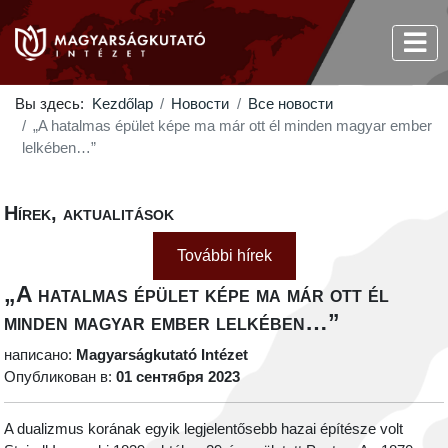
Вы здесь:
Kezdőlap
Новости
Все новости
„A hatalmas épület képe ma már ott él minden magyar ember
lelkében…”
Hírek, aktualitások
További hírek
„A hatalmas épület képe ma már ott él
minden magyar ember lelkében…”
написано:
Magyarságkutató Intézet
Опубликован в:
01 сентября 2023
A dualizmus korának egyik legjelentősebb hazai építésze volt