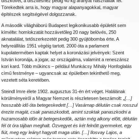
díszkövet, a díszítéshez pedig 40 kg aranyat használtak fel.
Törekedtek arra is, hogy magyar alapanyagokkal, magyar
építészek segítségével dolgozzanak.
A második világháború Budapest legikonikusabb épületét sem
kímélte: homlokzatát hozzávetőleg 20 nagy belövés, 250
aknatalálat, tetőszerkezetét pedig 300 gyújtóbomba érte. A
helyreállítás 1951 végéig tartott. 2000 óta a parlament
kupolatermében kaptak helyet a koronázási jelvények: Szent
István koronája, a jogar, az országalma, valamint a reneszánsz
kori kard. Több műkincs – például Munkácsy Mihály Honfoglalás
című festménye – ugyancsak az épületben tekinthető meg,
vezetett séta keretében.
Steindl Imre élete 1902. augusztus 31-én ért véget. Halálának
körülményeiről a Magyar Nemzet is részletesen beszámolt:
„[…]
hosszabb idő óta betegeskedett […] Vasárnap délután csak rosszul
érezte magát, csak panaszkodott, amint szoktak panaszkodni a
huzamosabb időn át betegeskedők, aztán még alkony előtt, délután
fél öt óra tájban meghalt. Özvegyet és két felnőtt gyermeket, egy
fiút, meg egy leányt hagyott maga után. […] Ilosvay Lajos, a