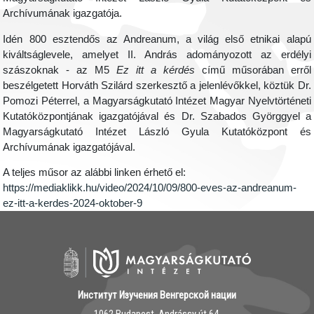
Archívumának igazgatója.
Idén 800 esztendős az Andreanum, a világ első etnikai alapú
kiváltságlevele, amelyet II. András adományozott az erdélyi
szászoknak - az M5
Ez itt a kérdés
című műsorában erről
beszélgetett Horváth Szilárd szerkesztő a jelenlévőkkel, köztük Dr.
Pomozi Péterrel, a Magyarságkutató Intézet Magyar Nyelvtörténeti
Kutatóközpontjának igazgatójával és Dr. Szabados Györggyel a
Magyarságkutató Intézet László Gyula Kutatóközpont és
Archívumának igazgatójával.
A teljes műsor az alábbi linken érhető el:
https://mediaklikk.hu/video/2024/10/09/800-eves-az-andreanum-
ez-itt-a-kerdes-2024-oktober-9
Институт Изучения Венгерской нации
1062 Budapest, Andrássy út 64.