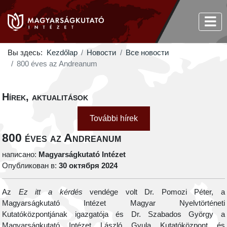
Вы здесь:
Kezdőlap
Новости
Все новости
800 éves az Andreanum
Hírek, aktualitások
További hírek
800 éves az Andreanum
написано:
Magyarságkutató Intézet
Опубликован в:
30 октября 2024
Az
Ez itt a kérdés
vendége volt
Dr. Pomozi Péter, a
Magyarságkutató Intézet Magyar Nyelvtörténeti
Kutatóközpontjának igazgatója és Dr. Szabados György a
Magyarságkutató Intézet László Gyula Kutatóközpont és