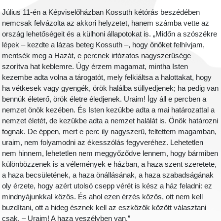
Július 11-én a Képviselőházban Kossuth kétórás beszédében
nemcsak felvázolta az akkori helyzetet, hanem számba vette az
ország lehetőségeit és a külhoni állapotokat is. „Midőn a szószékre
lépek – kezdte a lázas beteg Kossuth –, hogy önöket felhívjam,
mentsék meg a Hazát, e percnek irtózatos nagyszerűsége
szorítva hat keblemre. Úgy érzem magamat, mintha Isten
kezembe adta volna a tárogatót, mely felkiáltsa a halottakat, hogy
ha vétkesek vagy gyengék, örök halálba süllyedjenek; ha pedig van
bennük életerő, örök életre éledjenek. Uraim! Így áll e percben a
nemzet önök kezében. És Isten kezükbe adta a mai határozattal a
nemzet életét, de kezükbe adta a nemzet halálát is. Önök határozni
fognak. De éppen, mert e perc ily nagyszerű, feltettem magamban,
uraim, nem folyamodni az ékesszólás fegyveréhez. Lehetetlen
nem hinnem, lehetetlen nem meggyőződve lennem, hogy bármiben
különbözzenek is a vélemények e házban, a haza szent szeretete,
a haza becsületének, a haza önállásának, a haza szabadságának
oly érzete, hogy azért utolsó csepp vérét is kész a ház feladni: ez
mindnyájunkkal közös. És ahol ezen érzés közös, ott nem kell
buzdítani, ott a hideg észnek kell az eszközök között választani
csak. – Uraim! A haza veszélyben van.”