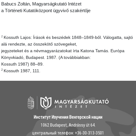
Babucs Zoltán, Magyarságkutató Intézet
a Történeti Kutatóközpont ügyvivő szakértője
Kossuth Lajos: Írások és beszédek 1848–1849-ből. Válogatta, sajtó
1
alá rendezte, az összekötő szövegeket,
jegyzeteket és a névmagyarázatokat írta Katona Tamás. Európa
Könyvkiadó, Budapest. 1987. (A továbbiakban:
Kossuth 1987) 88–89.
Kossuth 1987, 111.
2
Институт Изучения Венгерской нации
1062 Budapest, Andrássy út 64.
центральный телефон: ‭+36-30-313-3501