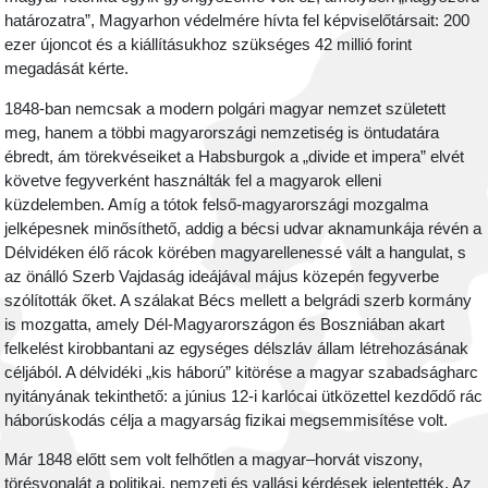
határozatra”, Magyarhon védelmére hívta fel képviselőtársait: 200
ezer újoncot és a kiállításukhoz szükséges 42 millió forint
megadását kérte.
1848-ban nemcsak a modern polgári magyar nemzet született
meg, hanem a többi magyarországi nemzetiség is öntudatára
ébredt, ám törekvéseiket a Habsburgok a „divide et impera” elvét
követve fegyverként használták fel a magyarok elleni
küzdelemben. Amíg a tótok felső-magyarországi mozgalma
jelképesnek minősíthető, addig a bécsi udvar aknamunkája révén a
Délvidéken élő rácok körében magyarellenessé vált a hangulat, s
az önálló Szerb Vajdaság ideájával május közepén fegyverbe
szólították őket. A szálakat Bécs mellett a belgrádi szerb kormány
is mozgatta, amely Dél-Magyarországon és Boszniában akart
felkelést kirobbantani az egységes délszláv állam létrehozásának
céljából. A délvidéki „kis háború” kitörése a magyar szabadságharc
nyitányának tekinthető: a június 12-i karlócai ütközettel kezdődő rác
háborúskodás célja a magyarság fizikai megsemmisítése volt.
Már 1848 előtt sem volt felhőtlen a magyar–horvát viszony,
törésvonalát a politikai, nemzeti és vallási kérdések jelentették. Az