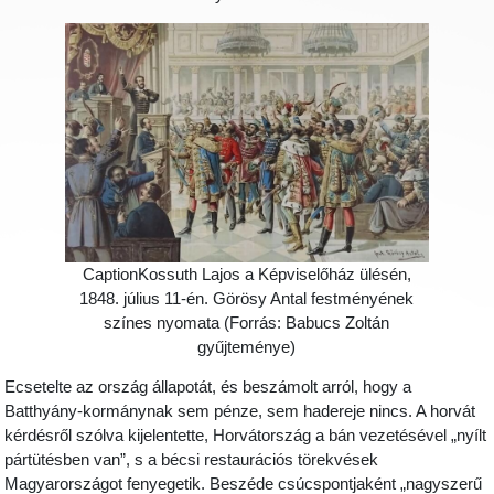
CaptionKossuth Lajos a Képviselőház ülésén,
1848. július 11-én. Görösy Antal festményének
színes nyomata (Forrás: Babucs Zoltán
gyűjteménye)
Ecsetelte az ország állapotát, és beszámolt arról, hogy a
Batthyány-kormánynak sem pénze, sem hadereje nincs. A horvát
kérdésről szólva kijelentette, Horvátország a bán vezetésével „nyílt
pártütésben van”, s a bécsi restaurációs törekvések
Magyarországot fenyegetik. Beszéde csúcspontjaként „nagyszerű