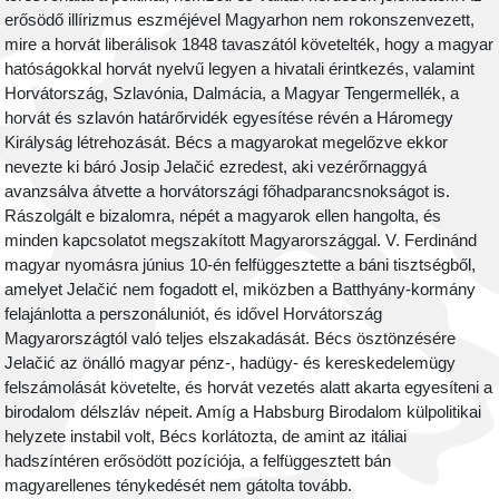
erősödő illírizmus eszméjével Magyarhon nem rokonszenvezett,
mire a horvát liberálisok 1848 tavaszától követelték, hogy a magyar
hatóságokkal horvát nyelvű legyen a hivatali érintkezés, valamint
Horvátország, Szlavónia, Dalmácia, a Magyar Tengermellék, a
horvát és szlavón határőrvidék egyesítése révén a Háromegy
Királyság létrehozását. Bécs a magyarokat megelőzve ekkor
nevezte ki báró Josip
Jelačić
ezredest, aki vezérőrnaggyá
avanzsálva átvette a horvátországi főhadparancsnokságot is.
Rászolgált e bizalomra, népét a magyarok ellen hangolta, és
minden kapcsolatot megszakított Magyarországgal. V. Ferdinánd
magyar nyomásra június 10-én felfüggesztette a báni tisztségből,
amelyet
Jelačić
nem fogadott el, miközben a Batthyány-kormány
felajánlotta a perszonáluniót, és idővel Horvátország
Magyarországtól való teljes elszakadását. Bécs ösztönzésére
Jelačić
az önálló magyar pénz-, hadügy- és kereskedelemügy
felszámolását követelte, és horvát vezetés alatt akarta egyesíteni a
birodalom délszláv népeit. Amíg a Habsburg Birodalom külpolitikai
helyzete instabil volt, Bécs korlátozta, de amint az itáliai
hadszíntéren erősödött pozíciója, a felfüggesztett bán
magyarellenes ténykedését nem gátolta tovább.