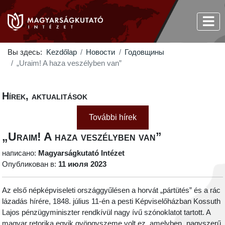
Вы здесь:
Kezdőlap
Новости
Годовщины
„Uraim! A haza veszélyben van”
Hírek, aktualitások
További hírek
„Uraim! A haza veszélyben van”
написано:
Magyarságkutató Intézet
Опубликован в:
11 июля 2023
Az első népképviseleti országgyűlésen a horvát „pártütés” és a rác
lázadás hírére, 1848. július 11-én a pesti Képviselőházban Kossuth
Lajos pénzügyminiszter rendkívül nagy ívű szónoklatot tartott. A
magyar retorika egyik gyöngyszeme volt ez, amelyben „nagyszerű