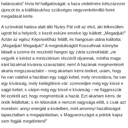
határozatra” hívta fel hallgatóságát: a haza védelmére kétszázezer
újoncot és a kiállításukhoz szükséges negyvenkétmillió forint
megadását kérte.
A szónoklat hatása alatt álló Nyáry Pál volt az első, aki lelkesülten
ugrott fel a helyéről, s kezét esküre emelve így kiáltott: „Megadjuk!”
Aztán az egész Képviselőház felállt, és hangosan utána kiáltotta:
„Megadjuk! Megadjuk!” A megindultságtól Kossuthnak könnybe
lábadt a szeme és reszkető hangon így zárta szónoklatát: „ne
vegyék e kérést a minisztérium részéről olyannak, mintha maga
iránt bizalmat kívánna szavaztatni; nem! A hazának megmentését
akarta megszavaztatni – meg akartam kérni önöket, uraim, hogy
ha van valahol a hazában egy sajgó kebel, mely orvoslásra, ha van
egy kívánság, mely kielégítésre vár: szenvedjen még egy kissé e
sajgó kebel, s várjon még egy kissé e kívánság – ne függesszük
fel ezektől azt, hogy megmentsük a hazát. Ezt akartam kérni, de
önök felállottak; s én leborulok e nemzet nagysága előtt, s csak azt
mondom: annyi energiát a kivitelben, mint amennyi hazafiúságot
tapasztaltam a megajánlásban, s Magyarországot a poklok kapui
sem fogják megdönteni!”