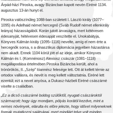
Árpád-házi Piroska, avagy Bizáncban kapott nevén Eiréné 1134.
augusztus 13-án hunyt el.
Piroska valószínűleg 1088-ban született I. László király (1077–
1095) és Adelhaid német hercegnő (Sváb Rudolf német ellenkirály
leánya) házasságából. Korán jutott árvaságra, mert kétévesen
édesanyját, hétévesen édesapját veszítette el. Unokabátyja,
Könyves Kálmán király (1095–1116) nevelte, amíg el nem érte a
hercegnők sorsa, s a dinasztikus diplomácia jegyében házastársa
nem akadt. Ennek 1104 körül jött el az ideje, amikor Könyves
Kálmán és I. (Komnénosz) Alexiosz császár (1081–1118)
megállapodása értelmében Piroska Bizáncba került, ahol a
trónörökös, II. „Szép” Ióannész felesége lett. Ott át kellett térnie az
ortodox vallásra, és nevét is meg kellett változtatnia. Eiréné lett
ezentúl; ezt a nevet anyósa, a Dukasz-házbeli Eiréné császárné
viselte a családban.
„Ez a dicső császárné boldog szülőktől, nyugati császároktól
származott; hogy úgy mondjam, pólyás korától kezdve, mint a
nemes növények, elárulta és előre jelezte, hogy idővel milyeneknek
fognak mutatkozni sajátságai, mert mindjárt telve volt minden