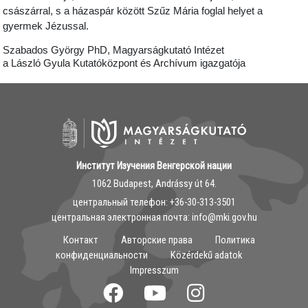
császárral, s a házaspár között Szűz Mária foglal helyet a
gyermek Jézussal.
Szabados György PhD, Magyarságkutató Intézet
a László Gyula Kutatóközpont és Archívum igazgatója
Институт Изучения Венгерской нации
1062 Budapest, Andrássy út 64.
центральный телефон: ‭+36-30-313-3501
центральная электронная почта: info@mki.gov.hu
Контакт
Авторские права
Политика
конфиденциальности
Közérdekű adatok
Impresszum