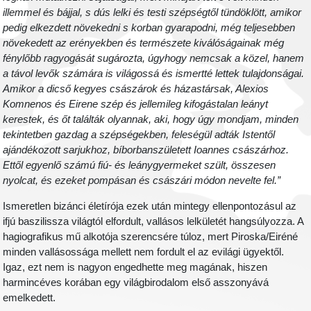
illemmel és bájjal, s dús lelki és testi szépségtől tündöklött, amikor
pedig elkezdett növekedni s korban gyarapodni, még teljesebben
növekedett az erényekben és természete kiválóságainak még
fénylőbb ragyogását sugározta, úgyhogy nemcsak a közel, hanem
a távol levők számára is világossá és ismertté lettek tulajdonságai.
Amikor a dicső kegyes császárok és házastársak, Alexios
Komnenos és Eirene szép és jellemileg kifogástalan leányt
kerestek, és őt találták olyannak, aki, hogy úgy mondjam, minden
tekintetben gazdag a szépségekben, feleségül adták Istentől
ajándékozott sarjukhoz, bíborbanszületett Ioannes császárhoz.
Ettől egyenlő számú fiú- és leánygyermeket szült, összesen
nyolcat, és ezeket pompásan és császári módon nevelte fel.”
Ismeretlen bizánci életírója ezek után mintegy ellenpontozásul az
ifjú baszilissza világtól elfordult, vallásos lelkületét hangsúlyozza. A
hagiografikus mű alkotója szerencsére túloz, mert Piroska/Eiréné
minden vallásossága mellett nem fordult el az evilági ügyektől.
Igaz, ezt nem is nagyon engedhette meg magának, hiszen
harmincéves korában egy világbirodalom első asszonyává
emelkedett.