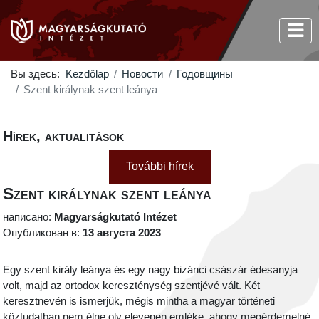
Вы здесь:
Kezdőlap
Новости
Годовщины
Szent királynak szent leánya
Hírek, aktualitások
További hírek
Szent királynak szent leánya
написано:
Magyarságkutató Intézet
Опубликован в:
13 августа 2023
Egy szent király leánya és egy nagy bizánci császár édesanyja
volt, majd az ortodox kereszténység szentjévé vált. Két
keresztnevén is ismerjük, mégis mintha a magyar történeti
köztudatban nem élne oly elevenen emléke, ahogy megérdemelné.