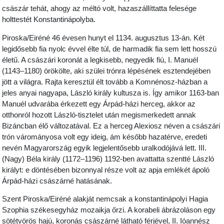
császár tehát, ahogy az méltó volt, hazaszállíttatta felesége
holttestét Konstantinápolyba.
Piroska/Eiréné 46 évesen hunyt el 1134. augusztus 13-án. Két
legidősebb fia nyolc évvel élte túl, de harmadik fia sem lett hosszú
életű. A császári koronát a legkisebb, negyedik fiú, I. Manuél
(1143–1180) örökölte, aki szülei trónra lépésének esztendejében
jött a világra. Rajta keresztül élt tovább a Komnénosz-házban a
jeles anyai nagyapa, László király kultusza is. Így amikor 1163-ban
Manuél udvarába érkezett egy Árpád-házi herceg, akkor az
otthonról hozott László-tisztelet után megismerkedett annak
Bizáncban élő változatával. Ez a herceg Alexiosz néven a császári
trón várományosa volt egy ideig, ám később hazatérve, eredeti
nevén Magyarország egyik legjelentősebb uralkodójává lett. III.
(Nagy) Béla király (1172–1196) 1192-ben avattatta szentté László
királyt: e döntésében bizonnyal része volt az apja emlékét ápoló
Árpád-házi császárné hatásának.
Szent Piroska/Eiréné alakját nemcsak a konstantinápolyi Hagia
Szophia székesegyház mozaikja őrzi. A korabeli ábrázoláson egy
sötétvörös hajú, koronás császárné látható férjével, II. Ióannész