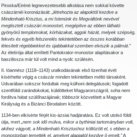
Piroska/Eiréné legnevezetesebb alkotása nem sokkal követte
császárnéi koronázását:
„létrehozta az alapoktól kezdve a
Mindenható Krisztus, a mi Istenünk és Megváltónk nevével
megtisztelt császári monostort, megépítve az ebben látható
gyönyörű templomokat, kórházakat, aggok házát, melyek szépség,
fekvés és egyéb felszerelés tekintetében az összes korábban
létesített régebbiekkel és újabbakkal szemben elviszik a pálmát.”
Az életírója által említett Pantokrator-monostor alapításakor a
baszilissza már túl volt mind a nyolc szülésén.
II. Ióannész (1118–1143) uralkodásának első tizenhat évét
kísérhette végig a császár minden tekintetben méltó társaként.
Udvarában sokszor fordultak meg külhoni delegátusok; fogadott
szentföldi zarándokokat, küldötteket Magyarországról, soha nem
fordítva hátat szülőhazájának; többször közvetített a Magyar
Királyság és a Bizánci Birodalom között.
1134-ben elkísérte férjét kis-ázsiai hadjáratára. Ez volt utolsó földi
útja, mert
„nem sok idő múlva, mikor a bythiniai tartományban volt,
akihez vágyott, a Mindenható Krisztushoz költözött el, s ebben a
monostorban temették el, amelyet alapjaitól kezdve ő emelt.”
A