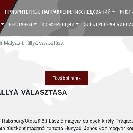
ПРИОРИТЕТНЫЕ НАПРАВЛЕНИЯ ИССЛЕДОВАНИЙ
ИНСТ
ВЫСТАВКИ
КОНФЕРЕНЦИИ
ЭЛЕКТРОННАЯ БИБЛИ
i Mátyás királlyá választása
További hírek
llyá választása
 Habsburg/Utószülött László magyar és cseh király Prágában
ta túszként magánál tartotta Hunyadi János volt magyar kor