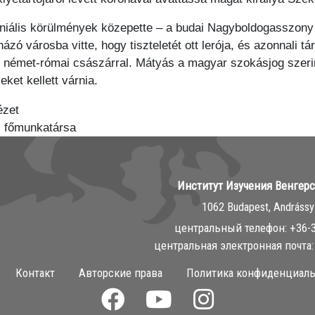
niális körülmények közepette – a budai Nagyboldogasszony t
ázó városba vitte, hogy tiszteletét ott lerója, és azonnali 
s német-római császárral. Mátyás a magyar szokásjog szeri
eket kellett várnia.
ézet
s főmunkatársa
Институт Изучения Венгер
1062 Budapest, Andrássy 
центральный телефон: ‭+36-
центральная электронная почта: 
Контакт
Авторские права
Политика конфиденциаль