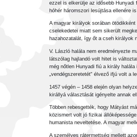
ezzel is elkerülje az idősebb Hunyadi 
hóhér háromszori lesújtása ellenére i
A magyar királyok sorában ötödikkén
cselekedetei miatt sem sikerült meg
hazahozatalát, így őt a cseh királyo
V. László halála nem eredményezte ma
látszólag hajlandó volt hitet is változ
még nőtlen Hunyadi fiú a király halála
„vendégszeretetét” élvező ifjú volt a 
1457 végén – 1458 elején olyan helyze
királlyá választását igényelte annak e
Többen rebesgették, hogy Mátyást már a
közismert volt jó fizikai állóképesség
humanista neveltetése. A magyar mellet
A személyes rátermettség mellett azon