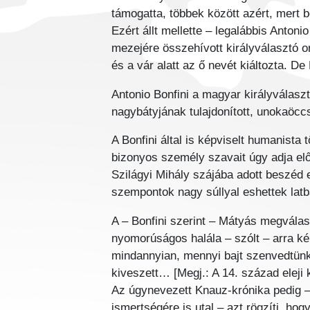
támogatta, többek között azért, mert be
Ezért állt mellette – legalábbis Antoni
mezejére összehívott királyválasztó 
és a vár alatt az ő nevét kiáltozta. D
Antonio Bonfini a magyar királyválasz
nagybátyjának tulajdonított, unokaöc
A Bonfini által is képviselt humanista
bizonyos személy szavait úgy adja elő,
Szilágyi Mihály szájába adott beszéd
szempontok nagy súllyal eshettek lat
A – Bonfini szerint – Mátyás megválas
nyomorúságos halála – szólt – arra ké
mindannyian, mennyi bajt szenvedtünk e
kiveszett… [Megj.: A 14. század eleji 
Az úgynevezett Knauz-krónika pedig –
ismertségére is utal – azt rögzíti, ho