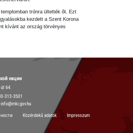
emplomban trónra ültették őt. Ezt
tárgyalásokba kezdett a Szent Korona
nt kívánt az ország törvényes
ской нации
út 64.
30-313-3501
info@mki.gov.hu
ности
Közérdekű adatok
Impresszum