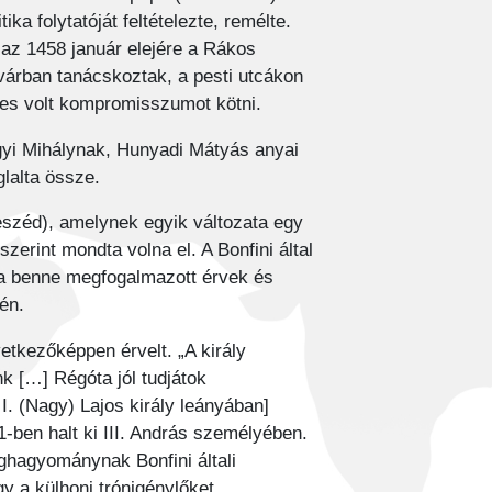
ka folytatóját feltételezte, remélte.
y az 1458 január elejére a Rákos
várban tanácskoztak, a pesti utcákon
képes volt kompromisszumot kötni.
ágyi Mihálynak, Hunyadi Mátyás anyai
lalta össze.
eszéd), amelynek egyik változata egy
zerint mondta volna el. A Bonfini által
 a benne megfogalmazott érvek és
én.
tkezőképpen érvelt. „A király
k […] Régóta jól tudjátok
I. (Nagy) Lajos király leányában]
1-ben halt ki III. András személyében.
ghagyománynak Bonfini általi
gy a külhoni trónigénylőket