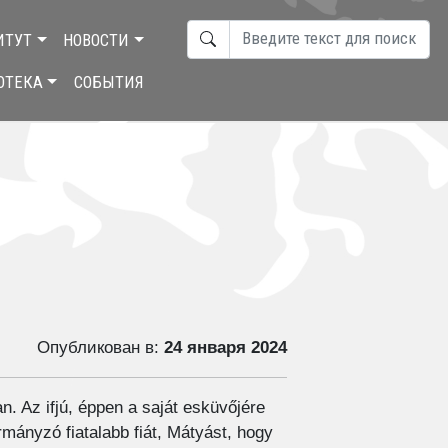
ПОИСК
ИТУТ
НОВОСТИ
TYPE 2 OR MORE CHARACTERS F
ОТЕКА
СОБЫТИЯ
Опубликован в:
24 января 2024
. Az ifjú, éppen a saját esküvőjére
mányzó fiatalabb fiát, Mátyást, hogy