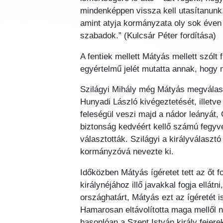
mindenképpen vissza kell utasítanunk
amint atyja kormányzata oly sok éven á
szabadok.” (Kulcsár Péter fordítása)
A fentiek mellett Mátyás mellett szólt 
egyértelmű jelét mutatta annak, hogy m
Szilágyi Mihály még Mátyás megválasz
Hunyadi László kivégeztetését, illet
feleségül veszi majd a nádor leányát, 
biztonság kedvéért kellő számú fegyve
választották. Szilágyi a királyválaszt
kormányzóvá nevezte ki.
Időközben Mátyás ígéretet tett az őt f
királynéjához illő javakkal fogja ellátn
országhatárt, Mátyás ezt az ígéretét i
Hamarosan eltávolította maga mellől n
hasonlóan a Szent István király fejere