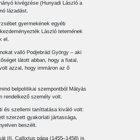
et hányó kivégzése (Hunyadi László a
nó lázadást.
 Erzsébet gyermekének egyéb
is kezdeményezték László tetemének
k el.
nokat valló Podjebrád György – aki
őséget látott abban, hogy a fiatal,
 volt azzal, hogy immáron az ő
 mind belpolitikai szempontból Mátyás
m rendelkező személy volt.
és szellemi taníttatása kiváló volt:
tt szerzett gyakorlati jártassága,
 nyelven beszélt.
t III. Callixtus pápa (1455–1458) is