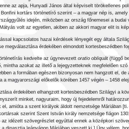
nne az apja, Hunyadi János által képviselt törökellenes politi
o Bonfini kortárs történetíró szerint – a magyar nép is, amel
országgyűlés idején, miközben az ország főnemesei a budai 
e Mátyás volt az egyetlen, akiben az akkori magyar elit is 
tással kapcsolatos hazai kérdések lényegét egy általa Szil
cse megválasztása érdekében elmondott kortesbeszédben fog
 történetírás kedvelte az úgynevezett
oratio obliquá
t (függő b
 mintha azokat az illető a lejegyzetteknek megfelelően szó s
 ebben a formában egészen bizonyosan nem hangzott el, de
ba a magyarországi előkelők körében 1457 végén – 1458 elej
ztása érdekében elhangzott kortesbeszédben Szilágyi a köve
nyszerít minket, nagyuraim, hogy új fejedelemről határozzun
l, amióta a szent királyok áldott nemzetsége Máriában [ti. 
kortársak szerint Szent István király nemzetsége fiágon 130
 az idézett szövegrészlet egyúttal ennek a középkori szöve
gy a dinasztia leányágon Máriában veszett ki.] Úgy vélem, ho