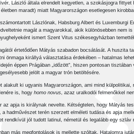
fivér, László általa elrendelt kegyetlen, a szokásjogra fitty
s életben maradt) miatt Magyarországon esetlegesen kirobba
t számontartott Lászlónak, Habsburg Albert és Luxemburgi
kedveltetnie magát a magyarokkal, akik különösebben nem 
k nyughelyeként ismert Szent Vitus székesegyházban temetté
gától értetődően Mátyás szabadon bocsátását. A huszita ta
tatni önmaga királlyá választatása érdekében – hatalmas lehet
 idején éppen Prágában „időzött”, hiszen pontosan tisztában
legesélyesebb jelölt a magyar trón betöltésére.
t alakult ki ugyanis Magyarországon, ami mind külpolitikai,
llenére is, hogy
homo novus
, azaz uralkodói felmenőkkel ne
z apja is királynak nevelte. Kétségtelen, hogy Mátyás testi 
e, a hadművészet terén szerzett elméleti tudása és apja melle
 rendkívül jól tudott latinul, németül és legalább egy szláv
ban más megfontolások is mellette szóltak. Hatalomra jutásá