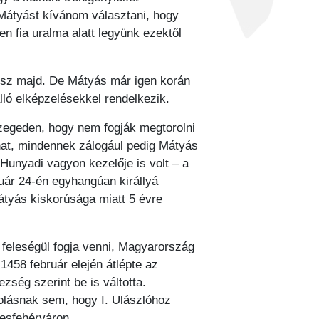
 Mátyást kívánom választani, hogy
en fia uralma alatt legyünk ezektől
ó lesz majd. De Mátyás már igen korán
álló elképzelésekkel rendelkezik.
Szegeden, hogy nem fogják megtorolni
hat, mindennek zálogául pedig Mátyás
 Hunyadi vagyon kezelője is volt – a
uár 24-én egyhangúan királlyá
Mátyás kiskorúsága miatt 5 évre
) feleségül fogja venni, Magyarország
n 1458 február elején átlépte az
zség szerint be is váltotta.
zolásnak sem, hogy I. Ulászlóhoz
ékesfehérváron.