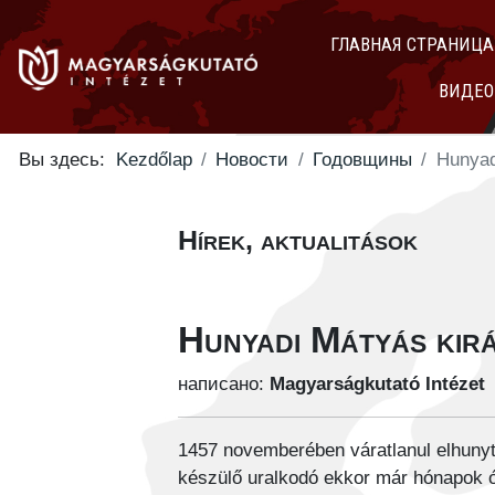
ГЛАВНАЯ СТРАНИЦА
ВИДЕО
Вы здесь:
Kezdőlap
Новости
Годовщины
Hunyad
Hírek, aktualitások
Hunyadi Mátyás kirá
написано:
Magyarságkutató Intézet
1457 novemberében váratlanul elhunyt
készülő uralkodó ekkor már hónapok ó