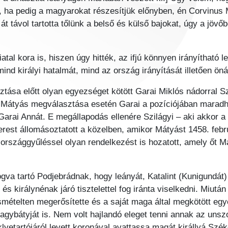
, ha pedig a magyarokat részesítjük előnyben, én Corvinus
t távol tartotta tőlünk a belső és külső bajokat, úgy a jövőb
fiatal kora is, hiszen úgy hitték, az ifjú könnyen irányíthat
ind királyi hatalmát, mind az ország irányítását illetően ön
tása előtt olyan egyezséget kötött Garai Miklós nádorral 
ve Mátyás megválasztása esetén Garai a pozíciójában marad
Garai Annát. E megállapodás ellenére Szilágyi – aki akkor a
rest állomásoztatott a közelben, amikor Mátyást 1458. febr
ó országgyűléssel olyan rendelkezést is hozatott, amely őt 
ogva tartó Podjebrádnak, hogy leányát, Katalint (Kunigundát
i, és királynénak járó tisztelettel fog iránta viselkedni. Miutá
smételten megerősítette és a saját maga által megkötött egye
agybátyját is. Nem volt hajlandó eleget tenni annak az uns
klyetartójáról levett koronával avattassa magát királlyá Sz