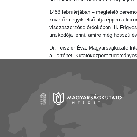
1458 februárjában – megfelelő ceremo
követően egyik első útja éppen a koron
visszaszerzése érdekében III. Frigye
uralkodója lenni, amire még hosszú év
Dr. Teiszler Éva, Magyarságkutató Int
a Történeti Kutatóközpont tudományo