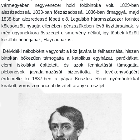
vármegyében negyvenezer hold földbirtoka volt. 1829-ben
alszázadossá, 1833-ban főszázadossá, 1836-ban őrnaggyá, majd
1838-ban alezredessé lépett elő. Legalább háromszázezer forintot
kölcsönzött nyugta ellenében pénzszűkében lévő tiszttársainak, s
még ugyanekkora összeget elismervény nélkül, így többek között
későbbi hóhérjának, Haynaunak is.
Délvidéki nábobként vagyonát a köz javára is felhasználta, hiszen
birtokán bőkezűen támogatta a katolikus egyházat, parókiákat,
elemi iskolákat építtetett, és azok fenntartását támogatta,
plébánosok javadalmazását biztosította. E tevékenységéért
érdemelte ki 1837-ben a pápai Krisztus Rend gyémántokkal
kirakott, vörös zománccal díszített aranykeresztjét.