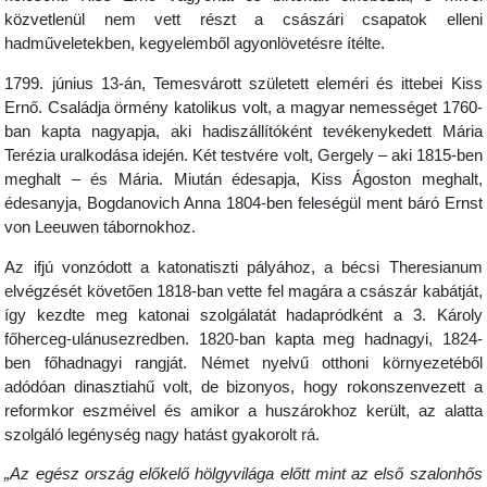
közvetlenül nem vett részt a császári csapatok elleni
hadműveletekben, kegyelemből agyonlövetésre ítélte.
1799. június 13-án, Temesvárott született eleméri és ittebei Kiss
Ernő. Családja örmény katolikus volt, a magyar nemességet 1760-
ban kapta nagyapja, aki hadiszállítóként tevékenykedett Mária
Terézia uralkodása idején. Két testvére volt, Gergely – aki 1815-ben
meghalt – és Mária. Miután édesapja, Kiss Ágoston meghalt,
édesanyja, Bogdanovich Anna 1804-ben feleségül ment báró Ernst
von Leeuwen tábornokhoz.
Az ifjú vonzódott a katonatiszti pályához, a bécsi Theresianum
elvégzését követően 1818-ban vette fel magára a császár kabátját,
így kezdte meg katonai szolgálatát hadapródként a 3. Károly
főherceg-ulánusezredben. 1820-ban kapta meg hadnagyi, 1824-
ben főhadnagyi rangját. Német nyelvű otthoni környezetéből
adódóan dinasztiahű volt, de bizonyos, hogy rokonszenvezett a
reformkor eszméivel és amikor a huszárokhoz került, az alatta
szolgáló legénység nagy hatást gyakorolt rá.
„Az egész ország előkelő hölgyvilága előtt mint az első szalonhős