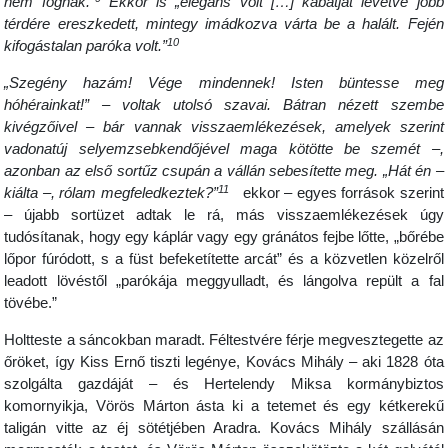
nem fognak.”
Ekkor is „elegáns volt […] kabátját levetve jobb
térdére ereszkedett, mintegy imádkozva várta be a halált. Fején
10
kifogástalan paróka volt.”
„Szegény hazám! Vége mindennek! Isten büntesse meg
hóhérainkat!” – voltak utolsó szavai. Bátran nézett szembe
kivégzőivel – bár vannak visszaemlékezések, amelyek szerint
vadonatúj selyemzsebkendőjével maga kötötte be szemét –,
azonban az első sortűz csupán a vállán sebesítette meg. „Hát én –
11
kiálta –, rólam megfeledkeztek?”
ekkor – egyes források szerint
– újabb sortüzet adtak le rá, más visszaemlékezések úgy
tudósítanak, hogy egy káplár vagy egy gránátos fejbe lőtte, „bőrébe
lőpor fúródott, s a füst befeketítette arcát” és a közvetlen közelről
leadott lövéstől „parókája meggyulladt, és lángolva repült a fal
tövébe.”
Holtteste a sáncokban maradt. Féltestvére férje megvesztegette az
őröket, így Kiss Ernő tiszti legénye, Kovács Mihály – aki 1828 óta
szolgálta gazdáját – és Hertelendy Miksa kormánybiztos
komornyikja, Vörös Márton ásta ki a tetemet és egy kétkerekű
taligán vitte az éj sötétjében Aradra. Kovács Mihály szállásán