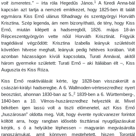
1
volt ismeretes.”
– írta róla Hegedűs János.
A füredi Anna-bál
kapcsán azt tartja a nemzeti emlékezet, hogy 1825-ben itt talált
egymásra Kiss Ernő ulánus főhadnagy és szentgyörgyi Horváth
Krisztina. Szép legenda, ám nem bizonyítható, de tény, hogy Kiss
Ernő, miután kilépett a hadseregből, 1826. május 18-án
Répceszentgyörgyön vette nőül Horváth Krisztinát. Frigyük
tragédiával végződött: Krisztina Izabella leányuk születését
követően hitvese meghalt, leányuk pedig hétéves korában. Volt
azonban házasságon kívüli kapcsolata, Turati Annával, akitől
három gyermeke született: Turati Ernő – aki Itáliában élt –, Kiss
Auguszta és Kiss Róza.
Kiss Ernő reaktiválását kérte, így 1828-ban visszakerült a
császári-királyi hadseregbe. A 6. Wallmoden-vértesezredhez nyert
2
beosztást, ahonnan 1830-ban az 5.,
1839-ben a 6. Württemberg-,
1840-ben a 10. Vilmos-huszárezredhez helyezték át. Mivel
békében igen lassú volt a tiszti előmenetel, azt Kiss Ernő
„huszárosan” oldotta meg. Volt, hogy évente nyolcvanezer forintot
költött arra, hogy rangban idősebb tiszttársai nyugdíjazásukat
kérjék, s ő a helyükbe léphessen – magyarán megvásárolta
rangszámukat, amit könnyen megtehetett, hiszen Torontál