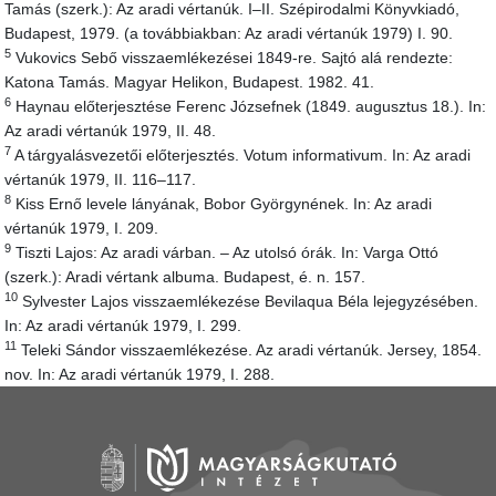
Tamás (szerk.): Az aradi vértanúk. I–II. Szépirodalmi Könyvkiadó,
Budapest, 1979. (a továbbiakban: Az aradi vértanúk 1979) I. 90.
5
Vukovics Sebő visszaemlékezései 1849-re. Sajtó alá rendezte:
Katona Tamás. Magyar Helikon, Budapest. 1982. 41.
6
Haynau előterjesztése Ferenc Józsefnek (1849. augusztus 18.). In:
Az aradi vértanúk 1979, II. 48.
7
A tárgyalásvezetői előterjesztés. Votum informativum. In: Az aradi
vértanúk 1979, II. 116–117.
8
Kiss Ernő levele lányának, Bobor Györgynének. In: Az aradi
vértanúk 1979, I. 209.
9
Tiszti Lajos: Az aradi várban. – Az utolsó órák. In: Varga Ottó
(szerk.): Aradi vértank albuma. Budapest, é. n. 157.
10
Sylvester Lajos visszaemlékezése Bevilaqua Béla lejegyzésében.
In: Az aradi vértanúk 1979, I. 299.
11
Teleki Sándor visszaemlékezése. Az aradi vértanúk. Jersey, 1854.
nov. In: Az aradi vértanúk 1979, I. 288.