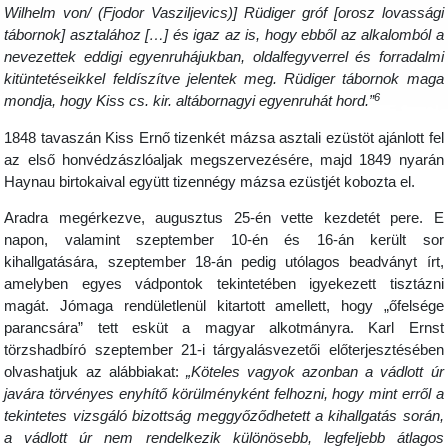
Wilhelm von/ (Fjodor Vasziljevics)] Rüdiger gróf [orosz lovassági
tábornok] asztalához […] és igaz az is, hogy ebből az alkalomból a
nevezettek eddigi egyenruhájukban, oldalfegyverrel és forradalmi
kitüntetéseikkel feldíszítve jelentek meg. Rüdiger tábornok maga
6
mondja, hogy Kiss cs. kir. altábornagyi egyenruhát hord.”
1848 tavaszán Kiss Ernő tizenkét mázsa asztali ezüstöt ajánlott fel
az első honvédzászlóaljak megszervezésére, majd 1849 nyarán
Haynau birtokaival együtt tizennégy mázsa ezüstjét kobozta el.
Aradra megérkezve, augusztus 25-én vette kezdetét pere. E
napon, valamint szeptember 10-én és 16-án került sor
kihallgatására, szeptember 18-án pedig utólagos beadványt írt,
amelyben egyes vádpontok tekintetében igyekezett tisztázni
magát. Jómaga rendületlenül kitartott amellett, hogy „őfelsége
parancsára” tett esküt a magyar alkotmányra. Karl Ernst
törzshadbíró szeptember 21-i tárgyalásvezetői előterjesztésében
olvashatjuk az alábbiakat:
„Köteles vagyok azonban a vádlott úr
javára törvényes enyhítő körülményként felhozni, hogy mint erről a
tekintetes vizsgáló bizottság meggyőződhetett a kihallgatás során,
a vádlott úr nem rendelkezik különösebb, legfeljebb átlagos