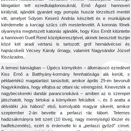
látogatást tett ezredtulajdonosuknál, Ernő Ágost hannoveri
királynál, ajándék gyanánt egy pompás huszár törzstiszti mentét
vitt, amelyet Sólyom Keserű András készített és e munkájával
kiérdemelte a karcagi szűcs céh mesterlevelét. A koronás főnek
olyannyira megtetszett katonás ajándék, hogy Kiss Ernőt kitüntette
a hannoveri Guelf Rend középkeresztjével, akinek beosztott tisztjei
közé két aradi vértanú is tartozott: gróf hernádvécsei és
hajnácskeői Vécsey Károly őrnagy, valamint Nagysándor József
főszázados.
A temesi bánságban – Újpécs környékén – állomásozó ezredével
Kiss Ernő a Batthyány-kormány fennhatósága alá került, s
példaértékű magatartást tanúsított, amikor április 29-én bevonult
Nagykikindára, hogy elfojtsa az ottani rác vérengzést. Kinevezték a
nagybecskereki dandár parancsnokává – amiben az is szerepet
játszhatott, hogy birtokai a környéken feküdtek –, és ő aratta a
délvidéki „kis háború” első, komolyabb magyar sikerét, amikor
szeptember 2-án bevette a perlaszi rác tábort. Tetemes
hadizsákmányra tett szert (10 löveg, nagy mennyiségű lőszer és
hadfelszerelés), ezért is érdemelte ki a „perlaszi győző” címet.