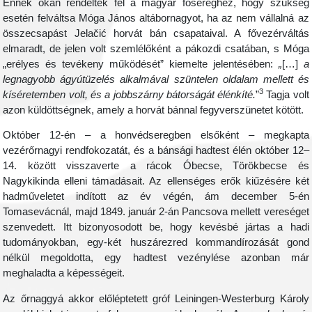
Ennek okán rendelték fel a magyar fősereghez, hogy szükség
esetén felváltsa Móga János altábornagyot, ha az nem vállalná az
összecsapást Jelačić horvát bán csapataival. A fővezérváltás
elmaradt, de jelen volt szemlélőként a pákozdi csatában, s Móga
„erélyes és tevékeny működését” kiemelte jelentésében:
„
[…]
a
legnagyobb ágyútüzelés alkalmával szüntelen oldalam mellett és
3
kíséretemben volt, és a jobbszárny bátorságát élénkíté.
”
Tagja volt
azon küldöttségnek, amely a horvát bánnal fegyverszünetet kötött.
Október 12-én – a honvédseregben elsőként – megkapta
vezérőrnagyi rendfokozatát, és a bánsági hadtest élén október 12–
14. között visszaverte a rácok Óbecse, Törökbecse és
Nagykikinda elleni támadásait. Az ellenséges erők kiűzésére két
hadműveletet indított az év végén, ám december 5-én
Tomasevácnál, majd 1849. január 2-án Pancsova mellett vereséget
szenvedett. Itt bizonyosodott be, hogy kevésbé jártas a hadi
tudományokban, egy-két huszárezred kommandírozását gond
nélkül megoldotta, egy hadtest vezénylése azonban már
meghaladta a képességeit.
Az őrnaggyá akkor előléptetett gróf Leiningen-Westerburg Károly