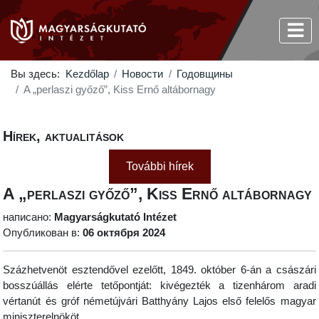
Вы здесь:
Kezdőlap
Новости
Годовщины
A „perlaszi győző”, Kiss Ernő altábornagy
Hírek, aktualitások
További hírek
A „perlaszi győző”, Kiss Ernő altábornagy
написано:
Magyarságkutató Intézet
Опубликован в:
06 октября 2024
Százhetvenöt esztendővel ezelőtt, 1849. október 6-án a császári
bosszúállás elérte tetőpontját: kivégezték a tizenhárom aradi
vértanút és gróf németújvári Batthyány Lajos első felelős magyar
miniszterelnököt.