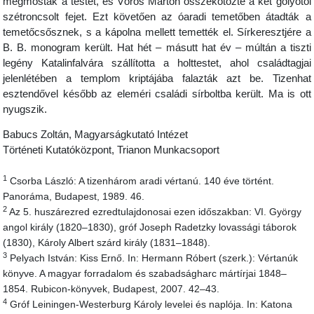
megmosták a testet, és Vörös Márton összekötözte a két golyótól
szétroncsolt fejet. Ezt követően az óaradi temetőben átadták a
temetőcsősznek, s a kápolna mellett temették el. Sírkeresztjére a
B. B. monogram került. Hat hét – másutt hat év – múltán a tiszti
legény Katalinfalvára szállította a holttestet, ahol családtagjai
jelenlétében a templom kriptájába falazták azt be. Tizenhat
esztendővel később az eleméri családi sírboltba került. Ma is ott
nyugszik.
Babucs Zoltán, Magyarságkutató Intézet
Történeti Kutatóközpont, Trianon Munkacsoport
1
Csorba László: A tizenhárom aradi vértanú. 140 éve történt.
Panoráma, Budapest, 1989. 46.
2
Az 5. huszárezred ezredtulajdonosai ezen időszakban: VI. György
angol király (1820–1830), gróf Joseph Radetzky lovassági táborok
(1830), Károly Albert szárd király (1831–1848).
3
Pelyach István: Kiss Ernő. In: Hermann Róbert (szerk.): Vértanúk
könyve. A magyar forradalom és szabadságharc mártírjai 1848–
1854. Rubicon-könyvek, Budapest, 2007. 42–43.
4
Gróf Leiningen-Westerburg Károly levelei és naplója. In: Katona