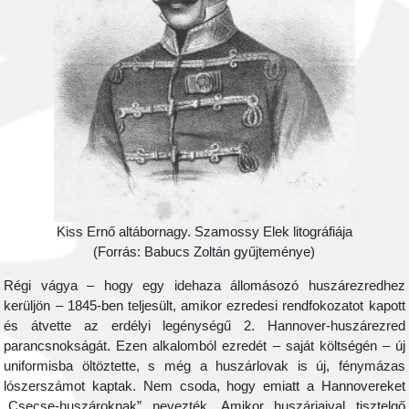
Kiss Ernő altábornagy. Szamossy Elek litográfiája
(Forrás: Babucs Zoltán gyűjteménye)
Régi vágya – hogy egy idehaza állomásozó huszárezredhez
kerüljön – 1845-ben teljesült, amikor ezredesi rendfokozatot kapott
és átvette az erdélyi legénységű 2. Hannover-huszárezred
parancsnokságát. Ezen alkalomból ezredét – saját költségén – új
uniformisba öltöztette, s még a huszárlovak is új, fénymázas
lószerszámot kaptak. Nem csoda, hogy emiatt a Hannovereket
„Csecse-huszároknak” nevezték. Amikor huszárjaival tisztelgő