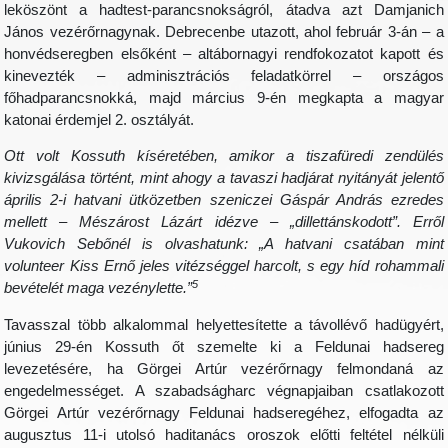
leköszönt a hadtest-parancsnokságról, átadva azt Damjanich
János vezérőrnagynak. Debrecenbe utazott, ahol február 3-án – a
honvédseregben elsőként – altábornagyi rendfokozatot kapott és
kinevezték – adminisztrációs feladatkörrel – országos
főhadparancsnokká, majd március 9-én megkapta a magyar
katonai érdemjel 2. osztályát.
Ott volt Kossuth kíséretében, amikor a tiszafüredi zendülés
kivizsgálása történt, mint ahogy a tavaszi hadjárat nyitányát jelentő
április 2-i hatvani ütközetben szeniczei Gáspár András ezredes
mellett – Mészárost Lázárt idézve – „dillettánskodott”. Erről
Vukovich Sebőnél is olvashatunk: „A hatvani csatában mint
volunteer Kiss Ernő jeles vitézséggel harcolt, s egy híd rohammali
5
bevételét maga vezénylette.”
Tavasszal több alkalommal helyettesítette a távollévő hadügyért,
június 29-én Kossuth őt szemelte ki a Feldunai hadsereg
levezetésére, ha Görgei Artúr vezérőrnagy felmondaná az
engedelmességet. A szabadságharc végnapjaiban csatlakozott
Görgei Artúr vezérőrnagy Feldunai hadseregéhez, elfogadta az
augusztus 11-i utolsó haditanács oroszok előtti feltétel nélküli