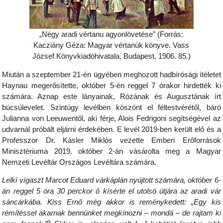
„Négy aradi vértanu agyonlövetése” (Forrás:
Kacziány Géza: Magyar vértanúk könyve. Vass
József Könyvkiadóhivatala, Budapest, 1906. 85.)
Miután a szeptember 21-én ügyében meghozott hadbírósági ítéletet
Haynau megerősítette, október 5-én reggel 7 órakor hirdették ki
számára. Aznap este lányainak, Rózának és Augusztának írt
búcsúlevelet. Szintúgy levélben köszönt el féltestvérétől, báró
Julianna von Leeuwentől, aki férje, Alois Fedrigoni segítségével az
udvarnál próbált eljárni érdekében. E levél 2019-ben került elő és a
Professzor Dr. Kásler Miklós vezette Emberi Erőforrások
Minisztériuma 2019. október 2-án vásárolta meg a Magyar
Nemzeti Levéltár Országos Levéltára számára.
Lelki vígaszt Marcot Eduard várkáplán nyújtott számára, október 6-
án reggel 5 óra 30 perckor ő kísérte el utolsó útjára az aradi vár
sáncárkába. Kiss Ernő még akkor is reménykedett: „Egy kis
rémítéssel akarnak bennünket megkínozni – mondá – de rajtam ki
9