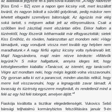
az alábbiakat jegyezte fel a pancsovai kudarcról:
„A nagy hadvezér
[Kiss Ernő – BZ]
ezen a napon igen kicsiny volt, mert leszállott
lováról, és nagyon bókolt a süvöltő golyóknak, pedig máskor nem
lehetett eltagadni személyes bátorságát. Az ágyúzás már elég
soká tartott, s mégsem adtak jelt az előnyomulásra. Csak a
szőlőben levő zászlóalj ment elszántan előre. Ekkor hallom a
tüzérektől, hogy lőszerük kétharmadát már elfogyasztották; sietek
Kiss Ernőhöz, és röviden, határozottan azt mondom neki: »Vagy
támadjunk, vagy vonuljunk vissza mert tovább egy helyben nem
maradhatunk.« A nagy férfiú egész kicsiny volta nyilvánvaló lett.
Majd Nagysándorra, majd reám nézve kérdezte: »Mitévők
legyünk?« S mikor hallgattunk, annyira ideges lett, hogy
kétségbeesetten kiabálta: »Tanácsot, az istenért, egy tanácsot!«
Végre azt mondtam neki, hogy mégis legjobb volna visszavonulni.
Oly gyorsan adta ki ezt a parancsot, minden utasítás nélkül, hogy
merre kell visszavonulni, hogy a legnagyobb zavar támadt. A
lovasság és tüzérség egyszerre megfordult, és rendetlenül mind a
4
felé az egy híd felé tolongott, amelyen átjött.”
Fiaskója kiváltotta a tisztikar elégedetlenségét. Vukovics Sebő
bánsági teljhatalmú kormánybiztos felszólítására január 9-én