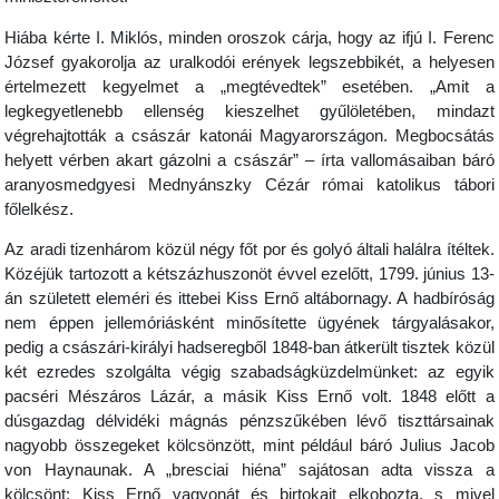
Hiába kérte I. Miklós, minden oroszok cárja, hogy az ifjú I. Ferenc
József gyakorolja az uralkodói erények legszebbikét, a helyesen
értelmezett kegyelmet a „megtévedtek” esetében. „Amit a
legkegyetlenebb ellenség kieszelhet gyűlöletében, mindazt
végrehajtották a császár katonái Magyarországon. Megbocsátás
helyett vérben akart gázolni a császár” – írta vallomásaiban báró
aranyosmedgyesi Mednyánszky Cézár római katolikus tábori
főlelkész.
Az aradi tizenhárom közül négy főt por és golyó általi halálra ítéltek.
Közéjük tartozott a kétszázhuszonöt évvel ezelőtt, 1799. június 13-
án született eleméri és ittebei Kiss Ernő altábornagy. A hadbíróság
nem éppen jellemóriásként minősítette ügyének tárgyalásakor,
pedig a császári-királyi hadseregből 1848-ban átkerült tisztek közül
két ezredes szolgálta végig szabadságküzdelmünket: az egyik
pacséri Mészáros Lázár, a másik Kiss Ernő volt. 1848 előtt a
dúsgazdag délvidéki mágnás pénzszűkében lévő tiszttársainak
nagyobb összegeket kölcsönzött, mint például báró Julius Jacob
von Haynaunak. A „bresciai hiéna” sajátosan adta vissza a
kölcsönt: Kiss Ernő vagyonát és birtokait elkobozta, s mivel