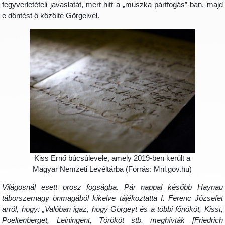
fegyverletételi javaslatát, mert hitt a „muszka pártfogás”-ban, majd
e döntést ő közölte Görgeivel.
Kiss Ernő búcsúlevele, amely 2019-ben került a
Magyar Nemzeti Levéltárba (Forrás: Mnl.gov.hu)
Világosnál esett orosz fogságba. Pár nappal később Haynau
táborszernagy önmagából kikelve tájékoztatta I. Ferenc Józsefet
arról, hogy: „Valóban igaz, hogy Görgeyt és a többi főnököt, Kisst,
Poeltenberget, Leiningent, Törököt stb. meghívták [Friedrich