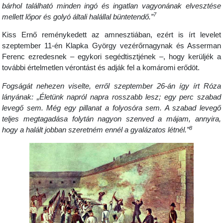
bárhol található minden ingó és ingatlan vagyonának elvesztése
7
mellett lőpor és golyó általi halállal büntetendő.”
Kiss Ernő reménykedett az amnesztiában, ezért is írt levelet
szeptember 11-én Klapka György vezérőrnagynak és Asserman
Ferenc ezredesnek – egykori segédtisztjének –, hogy kerüljék a
további értelmetlen vérontást és adják fel a komáromi erődöt.
Fogságát nehezen viselte, erről szeptember 26-án így írt Róza
lányának: „Életünk napról napra rosszabb lesz; egy perc szabad
levegő sem. Még egy pillanat a folyosóra sem. A szabad levegő
teljes megtagadása folytán nagyon szenved a májam, annyira,
8
hogy a halált jobban szeretném ennél a gyalázatos létnél.”