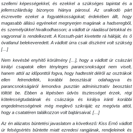
szellemi képességekkel, és ezekkel a szükséges tapintat és a
jellemszilárdság bizonyos hiánya párosul. Az uralkodó párt
észrevette ezeket a fogyatékosságokat; érdekében állt, hogy
magasabb állású egyéneket megnyerjen magának a hadseregből,
és személyükkel hivalkodhasson; a vádlott úr ráadásul birtokkal és
vagyonnal is rendelkezett. A Kossuth-párt kivetette rá hálóját, és ő
óvatlanul belekeveredett. A vádlott úrra csak díszként volt szükség
[…]
Nem kevésbé enyhítő körülmény […], hogy a vádlott úr császári
királyi csapatok ellen tényleges parancsnokságot nem viselt,
hanem attól az időponttól fogva, hogy hadtestét délről az osztrákok
ellen felrendelték, korábbi beosztását odahagyva és
parancsnokságáról lemondva pusztán adminisztratív beosztást
töltött be. Ebben a lépésben üdvös tisztességet érzek, régi
kötelességtudatának és császárja és királya iránti korábbi
engedelmességének még meglevő szikráját; ez megóvta attól,
hogy a csatatéren találkozzon volt bajtársaival. […]
Az én alázatos büntetési javaslatom a következő: Kiss Ernő vádlott
úr felségsértés bűntette miatt ezredesi rangjának, rendjeleinek és