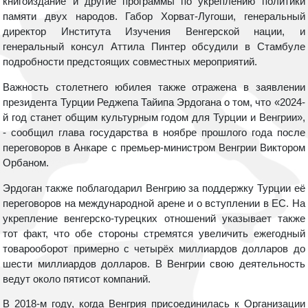
книгоиздание и другие программы по укреплению политики
памяти двух народов. Габор Хорват-Лугоши, генеральный
директор Института Изучения Венгерской нации, и
генеральный консул Аттила Пинтер обсудили в Стамбуле
подробности предстоящих совместных мероприятий.
Важность столетнего юбилея также отражена в заявлении
президента Турции Реджепа Тайипа Эрдогана о том, что «2024-
й год станет общим культурным годом для Турции и Венгрии»,
- сообщил глава государства в ноябре прошлого года после
переговоров в Анкаре с премьер-министром Венгрии Виктором
Орбаном.
Эрдоган также поблагодарил Венгрию за поддержку Турции её
переговоров на международной арене и о вступлении в ЕС. На
укрепление венгерско-турецких отношений указывает также
тот факт, что обе стороны стремятся увеличить ежегодный
товарооборот примерно с четырёх миллиардов долларов до
шести миллиардов долларов. В Венгрии свою деятельность
ведут около пятисот компаний.
В 2018-м году, когда Венгрия присоединилась к Организации