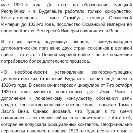
мае 1924-го года. До этого, до образования Турецкой
Республики - в Будапеште работало только консульство.
Константинополь – ныне Стамбул, столица Османской
Империи до 1923-го года, посольство Османской Империи во
времена Австро–Венгерской Империи находилось в Вене.
В то же время, подчеркнул эксперт, - международное
дипломатическое признание двух стран–союзников в великой
войне – то есть в Первой мировой войне - после поражения
потребовало более длительного процесса.
«О необходимости установления венгерско-турецких
дипломатических отношений Будапешт заявил ещё осенью
1920-го года. В своём министерском циркуляре от 7-го октября
1920-го года министр иностранных дел Имре Чаки в
дополнение к лондонскому консульству обозначил цель
создать константинопольское посольство», - написал Тамаш
Ласло Визи. Однако добавил, что Турция в то время
находилась в состоянии войны за независимость с Антантой,
которая не допускала официальных контактов. Неофициально
переговоры начались в январе 1923-го года, вести которые с