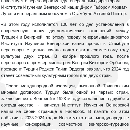
повествует о переговорах между генеральным директором
Института Изучения Венгерской нации Д-ром Габором Хорват-
Лугоши и генеральным консулом в Стамбуле Аттилой Пинтер.
«В этом году исполняется 100 лет со дня установления в
современную эпоху дипломатических отношений между
Турцией и Венгрией, по этому поводу генеральный директор
Института Изучения Венгерской нации провёл в Стамбуле
переговоры с целью начала подготовки к совместному году
культуры двух стран. В ноябре прошлого года, после
переговоров с премьер-министром Венгрии Виктором Орбаном,
президент Турции Реджеп Тайип Эрдоган заявил, что 2024 год
станет совместным культурным годом для двух стран.
- После международной изоляции, вызванной Трианонским
мирным договором, Турция была одной из первых стран,
заключивших с Венгрией в 1923-м году соглашение о дружбе и
сотрудничестве, - написал Институт Изучения Венгерской
нации на своей странице в Facebook. В память об этом
событии в 2023-2024 годах Институт готовит международные
научные конференции, совместное венгерско–турецкое