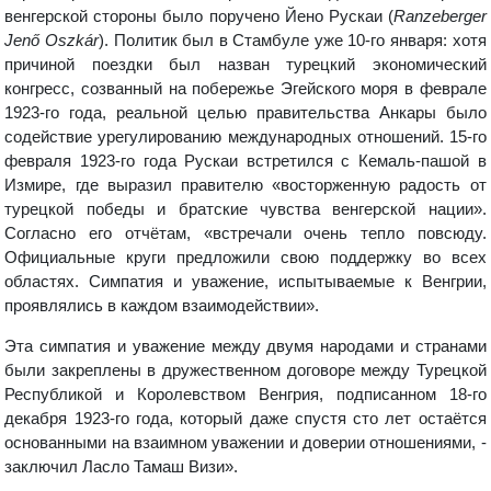
венгерской стороны было поручено Йено Рускаи (
Ranzeberger
Jenő Oszkár
). Политик был в Стамбуле уже 10-го января: хотя
причиной поездки был назван турецкий экономический
конгресс, созванный на побережье Эгейского моря в феврале
1923-го года, реальной целью правительства Анкары было
содействие урегулированию международных отношений. 15-го
февраля 1923-го года Рускаи встретился с Кемаль-пашой в
Измире, где выразил правителю «восторженную радость от
турецкой победы и братские чувства венгерской нации».
Согласно его отчётам, «встречали очень тепло повсюду.
Официальные круги предложили свою поддержку во всех
областях. Симпатия и уважение, испытываемые к Венгрии,
проявлялись в каждом взаимодействии».
Эта симпатия и уважение между двумя народами и странами
были закреплены в дружественном договоре между Турецкой
Республикой и Королевством Венгрия, подписанном 18-го
декабря 1923-го года, который даже спустя сто лет остаётся
основанными на взаимном уважении и доверии отношениями, -
заключил Ласло Тамаш Визи».