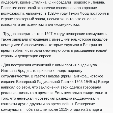
лидерами, кроме Сталина. Они создали Троцкого и Ленина.
Развитие советской экономики ознаменовало хорошие
возможности, например, в 1920-м году Генри Форд построил в
стране тракторный завод, несмотря на то, что он слыл
известным антисемитом и антикоммунистом.
- Трудно поверить, что в 1947-м году венгерские коммунисты
также завязали отношения с имевшими нацистское прошлое
немецкими бизнесменами, которые служили в Венгрии во
время войны и сыграли ключевую роль в расхищении нашей
страны и депортации евреев…
- Для построения отношений с ними партия выдвинула
Иштвана Броди, это привело к плодотворному
сотрудничеству. В газете Haladás (прим.: антифашистское
издание Венгерской Радикальной Партии 1945-1949 гг.) Броди
написал об этом, что заключения этой сделки требовала
реальная жизнь того времени. Есть несколько свидетельств
того, что немецкая и советская разведка поддерживали
контакты друг с другом и во время войны. Венгерские
коммунисты, побывавшие после 1919-го года на Западе и