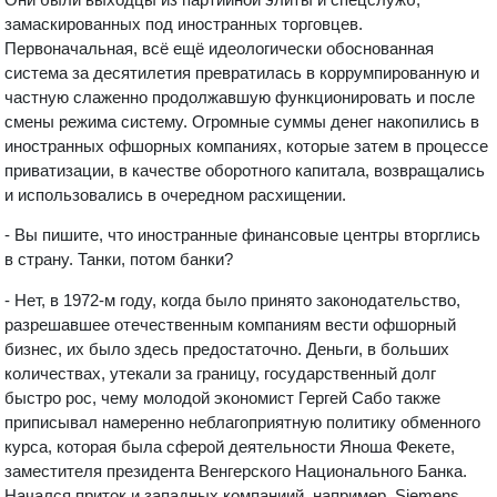
замаскированных под иностранных торговцев.
Первоначальная, всё ещё идеологически обоснованная
система за десятилетия превратилась в коррумпированную и
частную слаженно продолжавшую функционировать и после
смены режима систему. Огромные суммы денег накопились в
иностранных офшорных компаниях, которые затем в процессе
приватизации, в качестве оборотного капитала, возвращались
и использовались в очередном расхищении.
- Вы пишите, что иностранные финансовые центры вторглись
в страну. Танки, потом банки?
- Нет, в 1972-м году, когда было принято законодательство,
разрешавшее отечественным компаниям вести офшорный
бизнес, их было здесь предостаточно. Деньги, в больших
количествах, утекали за границу, государственный долг
быстро рос, чему молодой экономист Гергей Сабо также
приписывал намеренно неблагоприятную политику обменного
курса, которая была сферой деятельности Яноша Фекете,
заместителя президента Венгерского Национального Банка.
Начался приток и западных компаниий, например, Siemens,