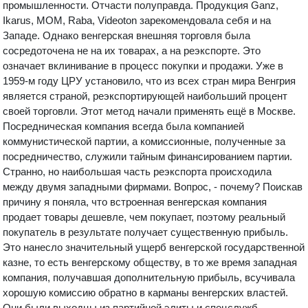
промышленности. Отчасти полуправда. Продукция Ganz,
Ikarus, MOM, Raba, Videoton зарекомендовала себя и на
Западе. Однако венгерская внешняя торговля была
сосредоточена не на их товарах, а на реэкспорте. Это
означает вклинивание в процесс покупки и продажи. Уже в
1959-м году ЦРУ установило, что из всех стран мира Венгрия
является страной, реэкспортирующей наибольший процент
своей торговли. Этот метод начали применять ещё в Москве.
Посредническая компания всегда была компанией
коммунистической партии, а комиссионные, полученные за
посредничество, служили тайным финансированием партии.
Странно, но наибольшая часть реэкспорта происходила
между двумя западными фирмами. Вопрос, - почему? Поискав
причину я поняла, что встроенная венгерская компания
продает товары дешевле, чем покупает, поэтому реальный
покупатель в результате получает существенную прибыль.
Это нанесло значительный ущерб венгерской государственной
казне, то есть венгерскому обществу, в то же время западная
компания, получавшая дополнительную прибыль, всучивала
хорошую комиссию обратно в карманы венгерских властей.
Они были выходцы из партийной элиты и спецслужб,