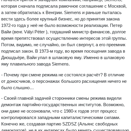
которая сначала подписала рамочное соглашение с Москвой,
а затем обратилась к Венгрии. Siemens и раньше пыталась
вести здесь более крупный бизнес, но до принятия закона
1972-го года у неё не было возможности реализации. Петер
Вайи (венг. Vályi Péter ), тогдашний министр финансов, долгое
время препятствовал осуществлению интересов этой группы.
Потом, видимо, не случайно, он был свергнут, а его преемник
подписал закон. В 1973-м году, во время посещения завода в
Диошдьёре, Вайи упал в шлаковую яму. Именно в шлаковую
яму плавильного завода Siemens.
- Почему при смене режима не состоялся расчёт? В отличие
от доносчиков, о персонажах большого расхищения ничего не
было слышно…
- Своей главной задачей сторонники смены режима видели
демонтаж партийно-государственных институтов. Возможно,
они даже не осозновали, что с 1980-х годов этот процесс
контролировался западными капиталистическими силами.
Конечно же, создавая партию SZDSZ (Альянс свободных
демократов), не в их интересах было менять существовавшую