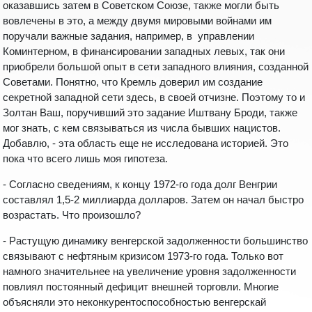
оказавшись затем в Советском Союзе, также могли быть
вовлечены в это, а между двумя мировыми войнами им
поручали важные задания, например, в управлении
Коминтерном, в финансировании западных левых, так они
приобрели большой опыт в сети западного влияния, созданной
Советами. Понятно, что Кремль доверил им создание
секретной западной сети здесь, в своей отчизне. Поэтому то и
Золтан Ваш, поручивший это задание Иштвану Броди, также
мог знать, с кем связываться из числа бывших нацистов.
Добавлю, - эта область еще не исследована историей. Это
пока что всего лишь моя гипотеза.
- Согласно сведениям, к концу 1972-го года долг Венгрии
составлял 1,5-2 миллиарда долларов. Затем он начал быстро
возрастать. Что произошло?
- Растущую динамику венгерской задолженности большинство
связывают с нефтяным кризисом 1973-го года. Только вот
намного значительнее на увеличение уровня задолженности
повлиял постоянный дефицит внешней торговли. Многие
объясняли это неконкурентоспособностью венгерскай