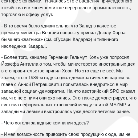
секторе экономики. Началось это с введения приусадебного
хозяйства и в конечном итоге переросло в промышленность,
торговлю и сферу услуг.
- В то время было удивительно, что Запад в качестве
премьер-министра Венгрии попросту принял Дьюлу Хорна,
бывшего «ватника» (см. «Гусары Кадара») и типичного
наследника Кадара…
- Более того, канцлер Германии Гельмут Коль уже попросил
Йожефа Анталла о том, чтобы министерство иностранных дел
в его правительстве принял Хорн. Но это еще не всё. Мы
знаем, что в 1989-м году социал-демократическая партия во
главе с Анной Петрашовитш попыталась внедриться в мир
западной социал-демократии. На что австрийский SPÖ сказал
им, что не с ними они охотились. Это также демонстрирует, что
система неформальных отношений между элитой MSZMP и
западными левыми выстроилась уже десятилетиями ранее.
- Чего хотели западные компании здесь?
- Имея возможность привозить свою продукцию сюда, им не