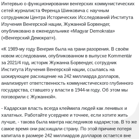
Интервью о функционировании венгерских коммунистических
сетей журналиста Ференца Шинковича с научным
сотрудником Центра Исторических Исследований Института
Изучения Венгерской нации, Жужанной Борвендег,
опубликовано в еженедельнике «Magyar Demokrata»
(«Венгерский Демократ»).
«К 1989-му году Венгрия была на грани разорения. В своём
новом исследовании, опубликованном в выпуске Kommentár
за 2021/4 год, историк Жужанна Борвендег, сотрудник
Института Изучения Венгерской нации, ссылаясь на
шокирующее расхищение на 242 миллиарда долларов,
анализирует ответственность коммунистического глубинного
государства, ставшего у власти в 1944-м году. Об этом мы
поговорили с Жужанной».
- Кадарская власть всегда клеймила людей как ленивых и
халатных. Работайте усерднее и точнее, если хотите жить
лучше, - такова была мантра наследников кадаристов. В то же
самое время они расхищали страну. По этой причине потеря
капитала в размере 242 миллиардов долларов остается вне