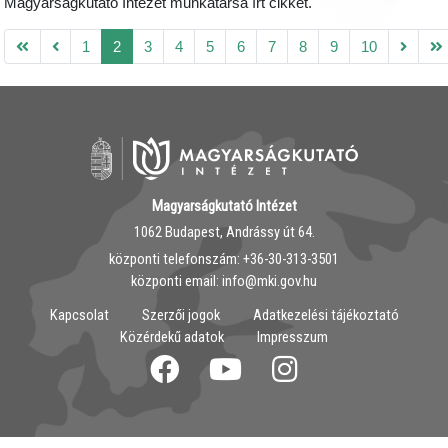
Magyarságkutató Intézet munkatársa írt cikket.
1
2
3
4
5
6
7
8
9
10
Magyarságkutató Intézet
1062 Budapest, Andrássy út 64.
központi telefonszám: ‭+36-30-313-3501
központi email: info@mki.gov.hu
Kapcsolat
Szerzői jogok
Adatkezelési tájékoztató
Közérdekű adatok
Impresszum