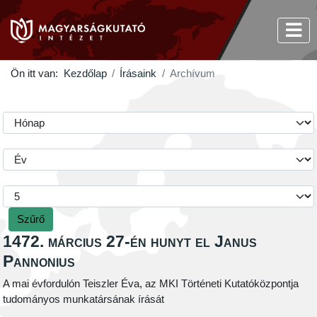
Ön itt van:
Kezdőlap
Írásaink
Archívum
Szűrő
1472. március 27-én hunyt el Janus
Pannonius
A mai évfordulón Teiszler Éva, az MKI Történeti Kutatóközpontja
tudományos munkatársának írását