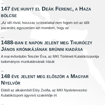
...
147 éve hunyt el Deák Ferenc, a Haza
bölcse
„Az idő rövid, hosszas szónoklattal nem fogom ezt az időt
pazarolni; egyszerűen azt mondom, hogy az
...
1488-ban e napon jelent meg Thuróczy
János krónikájának brünni kiadása
A mai évfordulón Teiszler Éva, az MKI Történeti Kutatóközpontja
tudományos munkatársának írását
...
148 éve jelent meg először a Magyar
Nyelvőr
Ebből az alkalomból Eőry Zsófia, az MKI Nyelvtervezési
Kutatóközpont ügyvivő szakértője írt
...