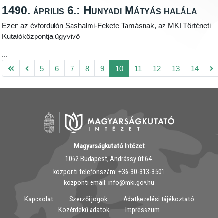
1490. április 6.: Hunyadi Mátyás halála
Ezen az évfordulón Sashalmi-Fekete Tamásnak, az MKI Történeti
Kutatóközpontja ügyvivő
...
5
6
7
8
9
10
11
12
13
14
Magyarságkutató Intézet
1062 Budapest, Andrássy út 64.
központi telefonszám: ‭+36-30-313-3501
központi email: info@mki.gov.hu
Kapcsolat
Szerzői jogok
Adatkezelési tájékoztató
Közérdekű adatok
Impresszum