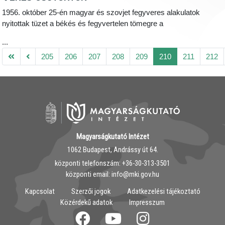
1956. október 25-én magyar és szovjet fegyveres alakulatok
nyitottak tüzet a békés és fegyvertelen tömegre a
...
205
206
207
208
209
210
211
212
Magyarságkutató Intézet
1062 Budapest, Andrássy út 64.
központi telefonszám: ‭+36-30-313-3501
központi email: info@mki.gov.hu
Kapcsolat
Szerzői jogok
Adatkezelési tájékoztató
Közérdekű adatok
Impresszum