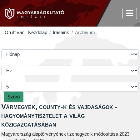
Ön itt van:
Kezdőlap
Írásaink
Archívum
Szűrő
Vármegyék, county-k és vajdaságok -
hagyománytisztelet a világ
közigazgatásában
Magyarország alaptörvényének tizenegyedik módosítása 2023.