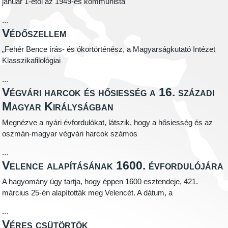
január 1-étől az 1949-es kommunista
...
Védőszellem
„Fehér Bence írás- és ókortörténész, a Magyarságkutató Intézet
Klasszikafilológiai
...
Végvári harcok és hősiesség a 16. századi
Magyar Királyságban
Megnézve a nyári évfordulókat, látszik, hogy a hősiesség és az
oszmán-magyar végvári harcok számos
...
Velence alapításának 1600. évfordulójára
A hagyomány úgy tartja, hogy éppen 1600 esztendeje, 421.
március 25-én alapították meg Velencét. A dátum, a
...
Véres csütörtök