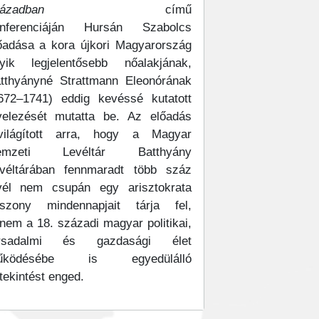
ázadban
című
nferenciáján Hursán Szabolcs
őadása a kora újkori Magyarország
yik legjelentősebb nőalakjának,
tthyányné Strattmann Eleonórának
672–1741) eddig kevéssé kutatott
velezését mutatta be. Az előadás
világított arra, hogy a Magyar
emzeti Levéltár Batthyány
véltárában fennmaradt több száz
vél nem csupán egy arisztokrata
szony mindennapjait tárja fel,
nem a 18. századi magyar politikai,
ársadalmi és gazdasági élet
űködésébe is egyedülálló
tekintést enged.