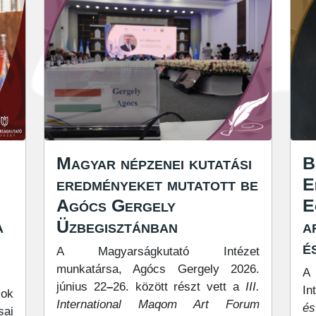
Magyar népzenei kutatási
B
eredményeket mutatott be
E
Agócs Gergely
E
a
Üzbegisztánban
a
é
A Magyarságkutató Intézet
munkatársa, Agócs Gergely 2026.
A
június 22
–
26. között részt vett a
III.
In
kok
International Maqom Art Forum
é
sai