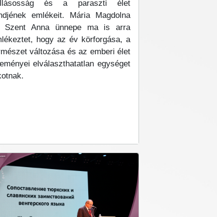
llásosság és a paraszti élet
ndjének emlékeit. Mária Magdolna
 Szent Anna ünnepe ma is arra
lékeztet, hogy az év körforgása, a
rmészet változása és az emberi élet
eményei elválaszthatatlan egységet
kotnak.