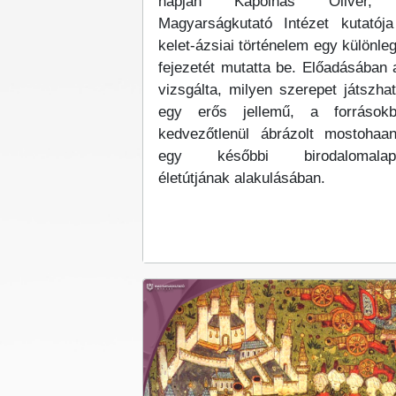
napján Kápolnás Olivér,
Magyarságkutató Intézet kutatój
kelet-ázsiai történelem egy különle
fejezetét mutatta be. Előadásában 
vizsgálta, milyen szerepet játszhat
egy erős jellemű, a források
kedvezőtlenül ábrázolt mostohaa
egy későbbi birodalomalapí
életútjának alakulásában.