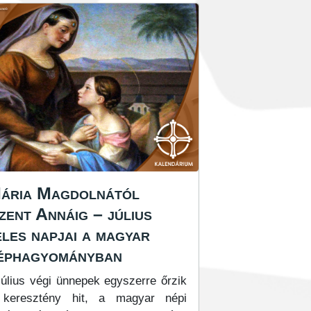
ária Magdolnától
zent Annáig – július
eles napjai a magyar
éphagyományban
július végi ünnepek egyszerre őrzik
keresztény hit, a magyar népi