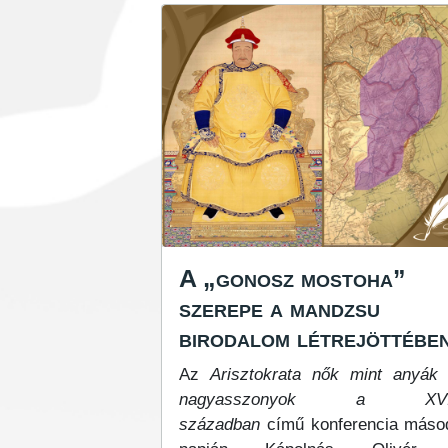
A „gonosz mostoha”
szerepe a mandzsu
birodalom létrejöttébe
Az
Arisztokrata nők mint anyák
nagyasszonyok a XVII
században
című konferencia máso