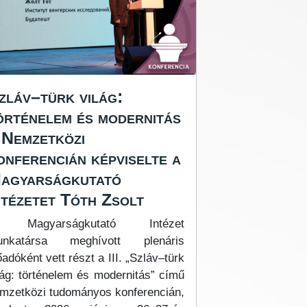
zláv–türk világ:
örténelem és modernitás
 Nemzetközi
onferencián képviselte a
agyarságkutató
ntézetet Tóth Zsolt
 Magyarságkutató Intézet
unkatársa meghívott plenáris
őadóként vett részt a III. „Szláv–türk
lág: történelem és modernitás” című
mzetközi tudományos konferencián,