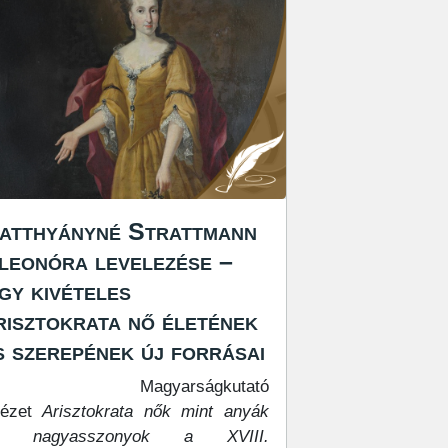
atthyányné Strattmann
leonóra levelezése –
gy kivételes
risztokrata nő életének
s szerepének új forrásai
 Magyarságkutató
tézet
Arisztokrata nők mint anyák
s nagyasszonyok a XVIII.