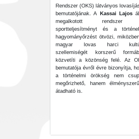
Rendszer (OKS) látványos lovasíjá
bemutatójának. A
Kassai Lajos
ál
megalkotott rendszer
sportteljesítményt és a történe
hagyományőrzést ötvözi, miközbe
magyar lovas harci kultú
szellemiségét korszerű formá
közvetíti a közönség felé. Az 
bemutatója évről évre bizonyítja, h
a történelmi örökség nem csu
megőrizhető, hanem élményszer
átadható is.