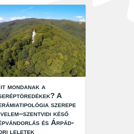
it mondanak a
seréptöredékek? A
erámiatipológia szerepe
 velem–szentvidi késő
épvándorlás és Árpád-
ori leletek