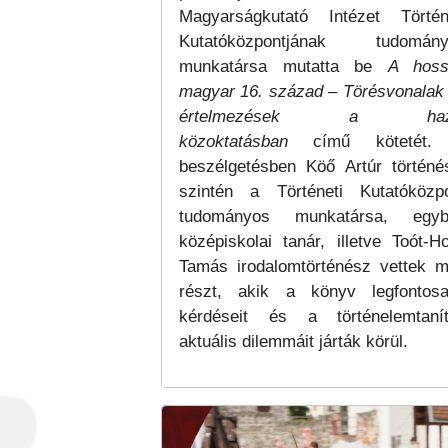
Magyarságkutató Intézet Történ
Kutatóközpontjának tudomány
munkatársa mutatta be
A hoss
magyar 16. század – Törésvonalak
értelmezések a haz
közoktatásban
című kötetét.
beszélgetésben Köő Artúr történé
szintén a Történeti Kutatóközp
tudományos munkatársa, egyb
középiskolai tanár, illetve Toót-Ho
Tamás irodalomtörténész vettek 
részt, akik a könyv legfontos
kérdéseit és a történelemtaní
aktuális dilemmáit járták körül.