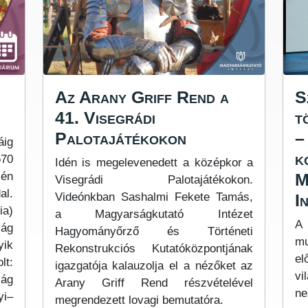
Az Arany Griff Rend a
S
41. Visegrádi
t
Palotajátékokon
–
áig
k
570
Idén is megelevenedett a középkor a
M
-én
Visegrádi Palotajátékokon.
al.
I
Videónkban Sashalmi Fekete Tamás,
ia)
a Magyarságkutató Intézet
A
ság
Hagyományőrző és Történeti
m
yik
Rekonstrukciós Kutatóközpontjának
el
lt:
igazgatója kalauzolja el a nézőket az
vi
zág
Arany Griff Rend részvételével
ne
yi–
megrendezett lovagi bemutatóra.