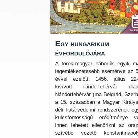
Egy hungarikum
évfordulójára
A török-magyar háborúk egyik m
legemlékezetesebb eseménye az 
évvel ezelőtt, 1456. július 22
kivívott nándorfehérvári diad
Nándorfehérvár (ma Belgrád, Szerb
a 15. században a Magyar Király
déli határvédelmi rendszerének eg
kulcsfontosságú erődítménye vo
innen lehetett ellenőrizni az ors
szívébe vezető konstantinápol