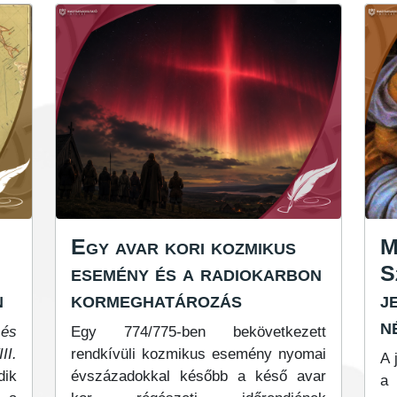
Egy avar kori kozmikus
M
esemény és a radiokarbon
S
n
kormeghatározás
j
n
 és
Egy 774/775-ben bekövetkezett
I.
rendkívüli kozmikus esemény nyomai
A 
dik
évszázadokkal később a késő avar
a 