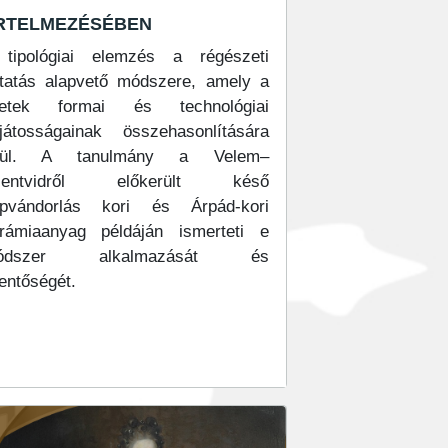
rtelmezésében
tipológiai elemzés a régészeti
tatás alapvető módszere, amely a
letek formai és technológiai
játosságainak összehasonlítására
pül. A tanulmány a Velem–
zentvidről előkerült késő
pvándorlás kori és Árpád-kori
rámiaanyag példáján ismerteti e
ódszer alkalmazását és
lentőségét.