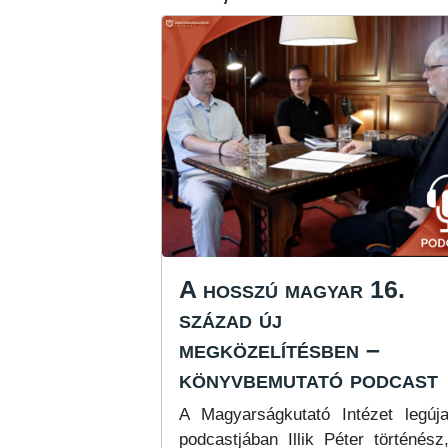
A hosszú magyar 16.
század új
megközelítésben –
könyvbemutató podcast
A Magyarságkutató Intézet legúj
podcastjában Illik Péter történész