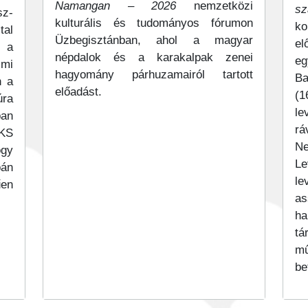
Namangan – 2026
nemzetközi
sz
sz-
kulturális és tudományos fórumon
ko
tal
Üzbegisztánban, ahol a magyar
el
 a
népdalok és a karakalpak zenei
eg
lmi
hagyomány párhuzamairól tartott
Ba
n a
előadást.
(1
ra
le
ban
rá
OKS
N
ogy
Le
pán
le
űen
as
ha
t
m
be