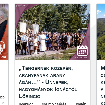
„Tengernek közepén,
M
aranyfának arany
c
ágán…” - Ünnepek,
k
hagyományok Ignáctól
a
Lőrincig
n
abb
k
, a
Ilyenkor gyümölcsérés idején