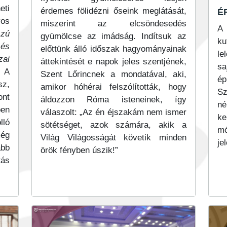
é
eti
érdemes fölidézni őseink meglátását,
os
miszerint az elcsöndesedés
A 
zú
gyümölcse az imádság. Indítsuk az
ku
 és
előttünk álló időszak hagyományainak
le
ai
áttekintését e napok jeles szentjének,
sa
 A
Szent Lőrincnek a mondatával, aki,
é
sz,
amikor hóhérai felszólították, hogy
S
ont
áldozzon Róma isteneinek, így
né
en
válaszolt: „Az én éjszakám nem ismer
ke
lló
sötétséget, azok számára, akik a
m
még
Világ Világosságát követik minden
je
abb
örök fényben úszik!”
tás