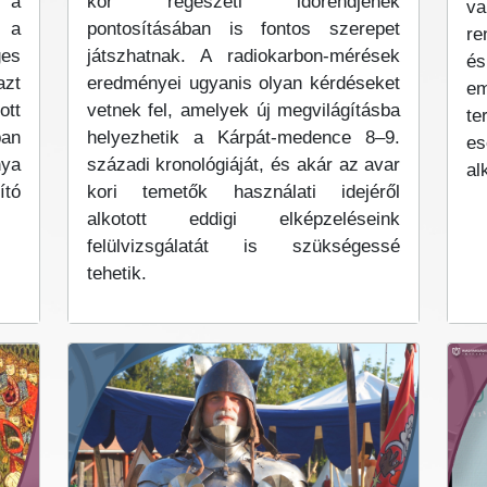
 a
kor régészeti időrendjének
va
a a
pontosításában is fontos szerepet
re
ges
játszhatnak. A radiokarbon-mérések
és
azt
eredményei ugyanis olyan kérdéseket
em
ott
vetnek fel, amelyek új megvilágításba
te
ban
helyezhetik a Kárpát-medence 8–9.
es
nya
századi kronológiáját, és akár az avar
al
tó
kori temetők használati idejéről
alkotott eddigi elképzeléseink
felülvizsgálatát is szükségessé
tehetik.