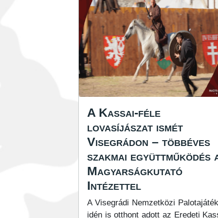
A Kassai-féle
lovasíjászat ismét
Visegrádon – többéves
szakmai együttműködés 
Magyarságkutató
Intézettel
A Visegrádi Nemzetközi Palotajáté
idén is otthont adott az Eredeti Kas